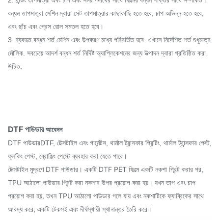
2. বন্ডিং তাপমাত্রা এবং চাপ এবং সময় পদার্থের সাথে ফিল্মের বন্ধন শক্তির সাথে সম্পর্কিত।
বন্ধন তাপমাত্রা মেশিন দ্বারা সেট তাপমাত্রার কাছাকাছি হতে হবে, চাপ অভিন্ন হতে হবে,
এবং ছাঁচ এবং প্রেস রোল সমতল হতে হবে।
3. ব্যবহৃত বন্ধন শর্ত মেশিন এবং উপকরণ মধ্যে পরিবর্তিত হবে. এখানে নির্দেশিত শর্ত শুধুমাত্র
মৌলিক. সবচেয়ে আদর্শ বন্ধন শর্ত নির্দিষ্ট অ্যাপ্লিকেশনের জন্য উত্পাদন দ্বারা প্রতিষ্ঠিত করা
উচিত.
DTF পাউডার
আবেদন
DTF পাউডার
DTF, টেক্সটাইল এবং গার্মেন্টস, থার্মাল ট্রান্সফার প্রিন্টিং, থার্মাল ট্রান্সফার পেস্ট,
ফ্লকিং পেস্ট, ব্রোঞ্জিং পেস্টে ব্যবহার করা যেতে পারে।
টেক্সটাইল মুদ্রণে DTF পাউডার। একটি DTF PET ফিল্মে একটি নকশা প্রিন্ট করার পর,
TPU আঠালো পাউডার প্রিন্ট করা নকশার উপর প্রয়োগ করা হয়। যখন তাপ এবং চাপ
প্রয়োগ করা হয়, তখন TPU আঠালো পাউডার গলে যায় এবং নকশাটিকে ফ্যাব্রিকের সাথে
আবদ্ধ করে, একটি টেকসই এবং দীর্ঘস্থায়ী স্থানান্তর তৈরি করে।