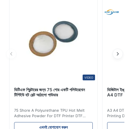
তাপমাত্রা প্রক্রিয়াযোগ্য...
VIDEO
ডিটিএফ প্রিন্টারের জন্য 75 শোর একটি পলিউরেথেন
ডিজিটাল ইঙ্কজেট
টিপিইউ হট মেল্ট আঠালো পাউডার
A4 DTF PET
75 Shore A Polyurethane TPU Hot Melt
A3 A4 DTF PE
Adhesive Powder For DTF Printer DTF
Printing DTF
Powder Technical Parameters Bonding
application A
Parameters ( reference only) Temperature
textile fabri
এখনই যোগাযোগ করুন