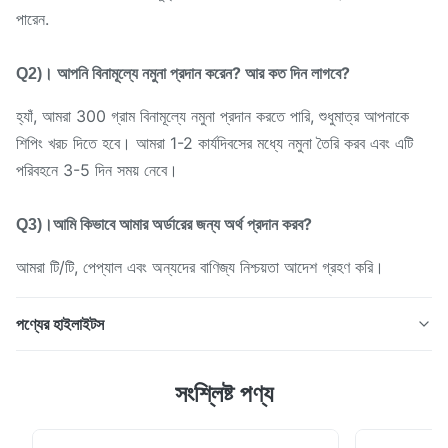
পারেন.
আপনি বিনামূল্যে নমুনা প্রদান করেন? আর কত দিন লাগবে?
Q2)।
হ্যাঁ, আমরা 300 গ্রাম বিনামূল্যে নমুনা প্রদান করতে পারি, শুধুমাত্র আপনাকে
শিপিং খরচ দিতে হবে। আমরা 1-2 কার্যদিবসের মধ্যে নমুনা তৈরি করব এবং এটি
পরিবহনে 3-5 দিন সময় নেবে।
আমি কিভাবে আমার অর্ডারের জন্য অর্থ প্রদান করব?
Q3)।
আমরা টি/টি, পেপ্যাল ​​এবং অন্যদের বাণিজ্য নিশ্চয়তা আদেশ গ্রহণ করি।
পণ্যের হাইলাইটস
PET ফিল্মে ডিজিটাল প্রিন্টিংয়ের জন্য উচ্চ স্থিতিস্থাপকতা 100% TPU
সংশ্লিষ্ট পণ্য
পাউডার সাদা কালি স্থানান্তর হট মেল্ট আঠালো পাউডার DTF পাউডার বর্ণনা
DTF পাউডার থার্মোপ্লাস্টিক পলিউরেথেন পাউডার গরম গলানো আঠালো। পণ্যটির
একটি নরম অনুভূতি, ভাল স্থিতিস্থাপকতা, প্রসারিতযোগ্যতা এবং চমৎকার নিম্ন-