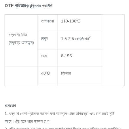
DTF পাউডার
প্রযুক্তিগত পরামিতি
হলুদ প্রতিরোধের (স্তর)
2.0-3.0
তাপমাত্রা
110-130℃
বন্ধন পরামিতি
2
চাপুন
1.5-2.5 কেজি/সেমি
(শুধুমাত্র রেফারেন্স)
সময়
8-15S
40℃
চমৎকার
সাধারণ
ওয়াশিং প্রতিরোধ
60℃
মনোযোগ
90℃
/
1. শুষ্ক না খোলা প্যাকেজ সংরক্ষণ করা আবশ্যক. উচ্চ তাপমাত্রা এবং চাপ জমাট সৃষ্টি
করবে। ট্রে হতে পারে না
ডবল চাপা