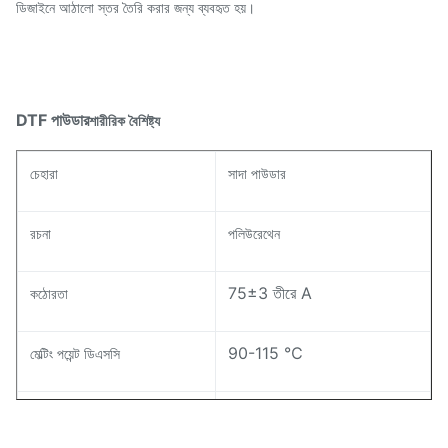
ডিজাইনে আঠালো স্তর তৈরি করার জন্য ব্যবহৃত হয়।
DTF পাউডার
শারীরিক বৈশিষ্ট্য
চেহারা
সাদা পাউডার
রচনা
পলিউরেথেন
75±3 তীরে A
কঠোরতা
90-115 ℃
মেল্টিং পয়েন্ট ডিএসসি
25±8 গ্রাম/10 মিনিট
MI সূচক ASTM D-1238