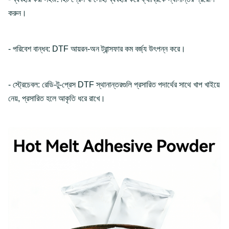
করুন।
- পরিবেশ বান্ধব: DTF আয়রন-অন ট্রান্সফার কম বর্জ্য উৎপন্ন করে।
- স্ট্রেচেবল: রেডি-টু-প্রেস DTF স্থানান্তরগুলি প্রসারিত পদার্থের সাথে খাপ খাইয়ে
নেয়, প্রসারিত হলে আকৃতি ধরে রাখে।