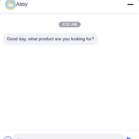
Abby
পণ্য
ভিডিও
4:51 AM
আমাদের সম্বন্ধে
Good day, what product are you looking for?
কারখানা ভ্রমণ
গুণগত মান নিয়ন্ত্রণ
যোগাযোগ করুন
একটি উদ্ধৃতি অনুরোধ করুন
খবর
আমাদের অনুসরণ করো
©2022- East Sun New Material Technology (Shenzhen) Co., Ltd.. সমস্ত