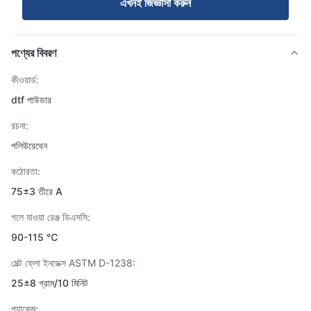
এখনই জিজ্ঞাসা করুন
পণ্যের বিবরণ
কীওয়ার্ড:
dtf পাউডার
রচনা:
পলিউরেথেন
কঠোরতা:
75±3 তীরে A
গলে যাওয়া রেঞ্জ ডিএসসি:
90-115 ℃
মেল্ট ফ্লো ইনডেক্স ASTM D-1238:
25±8 গ্রাম/10 মিনিট
প্যাকেজ: