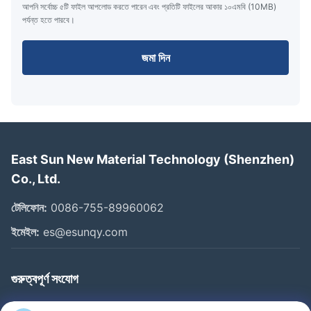
আপনি সর্বোচ্চ ৫টি ফাইল আপলোড করতে পারেন এবং প্রতিটি ফাইলের আকার ১০এমবি (10MB)
পর্যন্ত হতে পারবে।
জমা দিন
East Sun New Material Technology (Shenzhen)
Co., Ltd.
টেলিফোন:
0086-755-89960062
ইমেইল:
es@esunqy.com
গুরুত্বপূর্ণ সংযোগ
বাড়ি