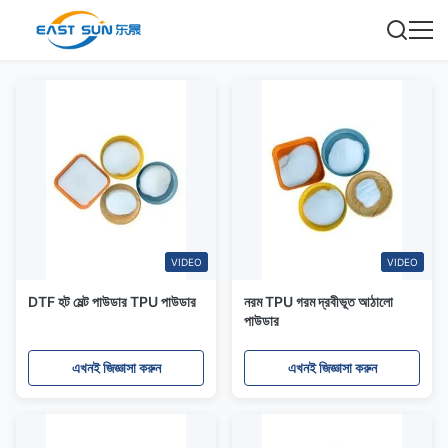
VIDEO
VIDEO
DTF হট মেল্ট পাউডার TPU পাউডার
নরম TPU গরম দ্রবীভূত আঠালো
পাউডার
এখনই জিজ্ঞাসা করুন
এখনই জিজ্ঞাসা করুন