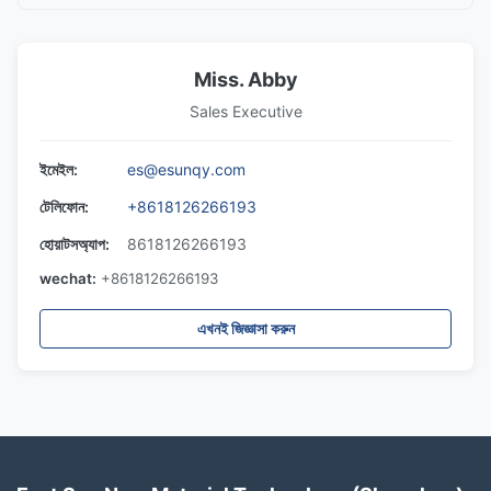
Miss. Abby
Sales Executive
ইমেইল:
es@esunqy.com
টেলিফোন:
+8618126266193
হোয়াটসঅ্যাপ:
8618126266193
wechat:
+8618126266193
এখনই জিজ্ঞাসা করুন