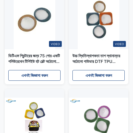
VIDEO
VIDEO
ডিটিএফ প্রিন্টারের জন্য 75 শোর একটি
উচ্চ স্থিতিস্থাপকতা তাপ স্থানান্তর
পলিউরেথেন টিপিইউ হট মেল্ট আঠালো
আঠালো পাউডার DTF TPU
পাউডার
Polyurethane
এখনই জিজ্ঞাসা করুন
এখনই জিজ্ঞাসা করুন