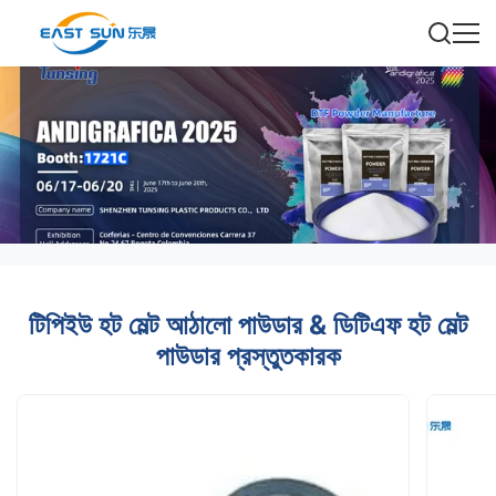
টিপিইউ হট মেল্ট আঠালো পাউডার & ডিটিএফ হট মেল্ট
পাউডার প্রস্তুতকারক