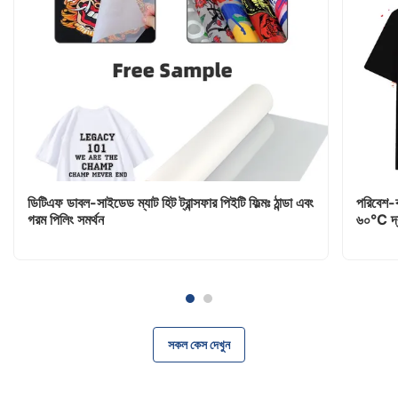
ডিটিএফ ডাবল-সাইডেড ম্যাট হিট ট্রান্সফার পিইটি ফিল্মঃ ঠান্ডা এবং
পরিবেশ-বান্ধ
গরম পিলিং সমর্থন
৬
সকল কেস দেখুন