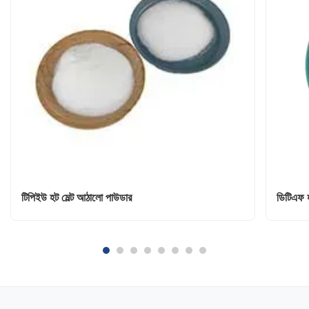
টিপিইউ হট মেল্ট আঠালো পাউডার
ডিটিএফ হ