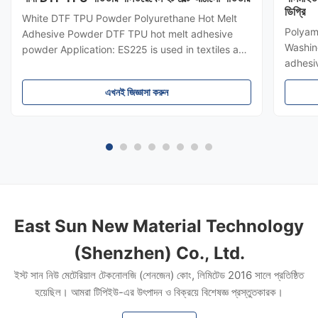
ডিগ্রি
White DTF TPU Powder Polyurethane Hot Melt
Polyam
Adhesive Powder DTF TPU hot melt adhesive
Washin
powder Application: ES225 is used in textiles and
adhesi
garments, heat transfer printing, heat transfer
polyam
paste, flocking paste and bronzing paste. DTF
এখনই জিজ্ঞাসা করুন
powder 
TPU hot melt adhesive powder Product
indust
Description 1. This product is a ...
Applica
East Sun New Material Technology
(Shenzhen) Co., Ltd.
ইস্ট সান নিউ মেটেরিয়াল টেকনোলজি (শেনজেন) কোং, লিমিটেড 2016 সালে প্রতিষ্ঠিত
হয়েছিল। আমরা টিপিইউ-এর উৎপাদন ও বিক্রয়ে বিশেষজ্ঞ প্রস্তুতকারক।