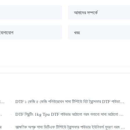
আমাদের সম্পর্কে
 যোগাযোগ
খবর
র
DTF ১ কেজি ৫ কেজি পলিউরেথেন সাদা টিপিইউ হিট ট্রান্সফার DTF পাউডার হট মেল্ট পাউডার
DTF প্রিন্টিং 1kg Tpu DTF পাউডার আঠালো গরম গলানো সাদা আঠালো পাউডার
র
তাত্ক্ষণিক অশ্রু সাদা ডিটিএফ টিপিইউ ট্রান্সফার পাউডার ইউনিফর্ম মুদ্রণ নরম নমনীয় হাতের অনুভূতি উচ্চতর ওয়াশ স্থায়িত্ব ডিটিএফ প্রিন্টার ব্যবহারযোগ্য টিপিইউ পাউডার