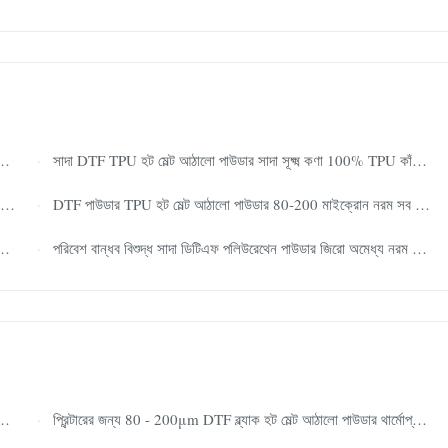
সাদা DTF TPU হট মেল্ট আঠালো পাউডার সাদা সূক্ষ্ম কণা 100% TPU কাঁচামাল উচ্চ বন্ধন শক্তি নরম প্রসারিত ধোয়া যায় পোশাক স্থানান্তর পাউডার
DTF পাউডার TPU হট মেল্ট আঠালো পাউডার 80-200 মাইক্রোন নরম সব DTF প্রিন্টারের জন্য উচ্চ স্থিতিস্থাপকতা সহ
পরিবেশ বান্ধব বিশুদ্ধ সাদা ডিটিএফ পলিউরেথেন পাউডার জিরো অমেধ্য নরম আরামদায়ক হাতের অনুভূতি দীর্ঘস্থায়ী ওয়াশ প্রতিরোধী ডিজিটাল ট্রান্সফার আঠালো
প্রিন্টারের জন্য 80 - 200μm DTF ব্ল্যাক হট মেল্ট আঠালো পাউডার থার্মোপ্লাস্টিক হিট ট্রান্সফার