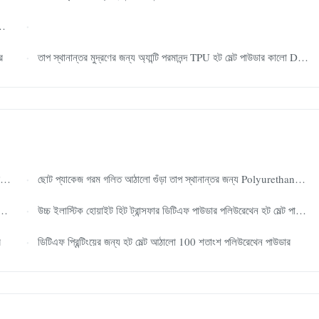
র
তাপ স্থানান্তর মুদ্রণের জন্য অ্যান্টি পরমানন্দ TPU হট মেল্ট পাউডার কালো DTF পাউডার
ছোট প্যাকেজ গরম গলিত আঠালো গুঁড়া তাপ স্থানান্তর জন্য Polyurethane Dtf
উচ্চ ইলাস্টিক হোয়াইট হিট ট্রান্সফার ডিটিএফ পাউডার পলিউরেথেন হট মেল্ট পাউডার
র
ডিটিএফ প্রিন্টিংয়ের জন্য হট মেল্ট আঠালো 100 শতাংশ পলিউরেথেন পাউডার