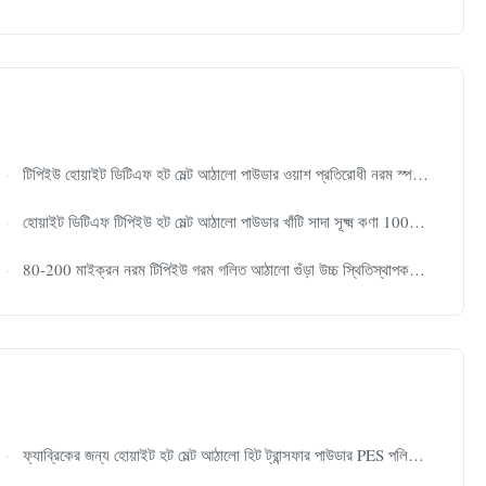
টিপিইউ হোয়াইট ডিটিএফ হট মেল্ট আঠালো পাউডার ওয়াশ প্রতিরোধী নরম স্পর্শ পাউডার টি-শার্ট ডিটিএফ পিইটি ফিল্ম মুদ্রণের জন্য
হোয়াইট ডিটিএফ টিপিইউ হট মেল্ট আঠালো পাউডার খাঁটি সাদা সূক্ষ্ম কণা 100% টিপিইউ কাঁচামাল উচ্চ বন্ধন শক্তি নরম প্রসারিত পোশাক স্থানান্তর মুদ্রণের জন্য ধোয়া
80-200 মাইক্রন নরম টিপিইউ গরম গলিত আঠালো গুঁড়া উচ্চ স্থিতিস্থাপকতা সঙ্গে সব ডিটিএফ প্রিন্টার জন্য
ফ্যাব্রিকের জন্য হোয়াইট হট মেল্ট আঠালো হিট ট্রান্সফার পাউডার PES পলিয়েস্টার