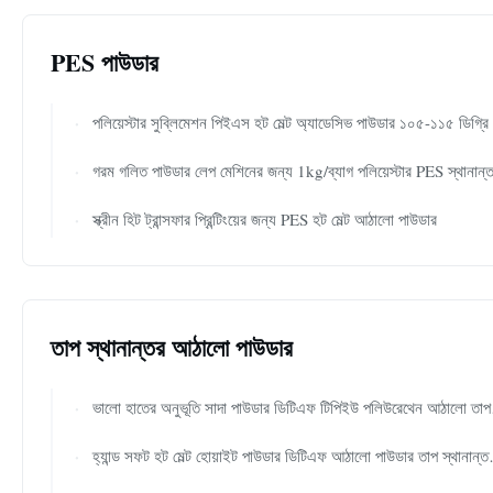
PES পাউডার
পলিয়েস্টার সুব্লিমেশন পিইএস হট মেল্ট অ্যাডেসিভ পাউডার ১০৫-১১৫ ডিগ্রি সেলসিয়াসের গলনাঙ্ক এবং স্ক্রিন প্রিন্টিংয়ের জন্য ১.২০±০.০২ গ্রাম/সেমি৩ ঘনত্ব সহ
গরম গলিত পাউডার লেপ মেশিনের জন্য 1kg/ব্যাগ পলিয়েস্টার PES স্থানান্তর পাউডার আঠাল
স্ক্রীন হিট ট্রান্সফার প্রিন্টিংয়ের জন্য PES হট মেল্ট আঠালো পাউডার
তাপ স্থানান্তর আঠালো পাউডার
ভালো হাতের অনুভূতি সাদা পাউডার ডিটিএফ টিপিইউ পলিউরেথেন আঠালো তাপ স্থানান্তরের জন্য
হ্যান্ড সফট হট মেল্ট হোয়াইট পাউডার ডিটিএফ আঠালো পাউডার তাপ স্থানান্তর মুদ্রণের জন্য