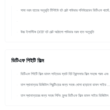
সাদা নরম হাতের অনুভূতি টিপিইউ হট মেল্ট পাউডার পলিউরেথেন ডিটিএফ থার্মোপ্লাস্টিক পাউডার
উচ্চ ইলাস্টিক DTF হট মেল্ট আঠালো পাউডার নরম হাত অনুভূতি
ডিটিএফ পিইটি ফিল্ম
ডিটিএফ পিইটি ফিল্ম ডাবল সাইডেড ম্যাট হিট ট্রান্সফার ফিল্ম সহজে গরম এবং ঠান্ডা পিল রিলিজ 0.075 মিমি বেধ
তাপ স্থানান্তর ডিজিটাল প্রিন্টিংয়ের জন্য সহজ খোসা ছাড়ানো ডাবল সাইড প্রিন্টিং DTF ফিল্ম 100m দৈর্ঘ্য
তাপ স্থানান্তরের জন্য সহজ পিলিং সুন্দর ডিটিএফ ফিল্ম ডাবল সাইড ডিজিটাল প্রিন্টিং ফিল্ম