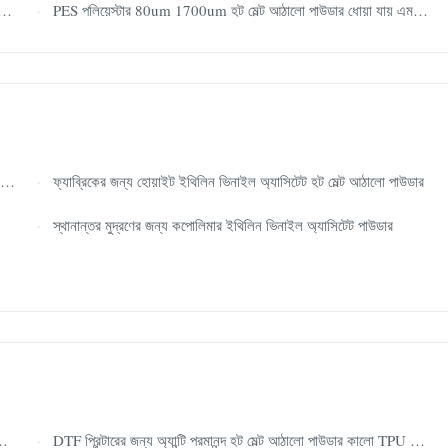
PES পলিয়েস্টার 80um 1700um হট মেল্ট আঠালো পাউডার ধোয়া যায় এমন বৈশিষ্ট্য
ফ্যাব্রিকের জন্য হোয়াইট ইথিলিন ভিনাইল অ্যাসিটেট হট মেল্ট আঠালো পাউডার
স্থানান্তর মুদ্রণের জন্য কপোলিমার ইথিলিন ভিনাইল অ্যাসিটেট পাউডার
DTF প্রিন্টারের জন্য অ্যান্টি পরমানন্দ হট মেল্ট আঠালো পাউডার কালো TPU পাউডার