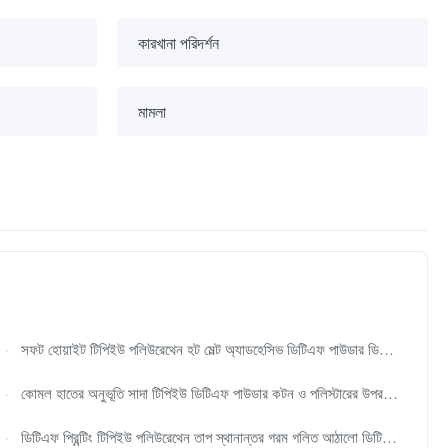
কারখানা পরিদর্শন
মামলা
সফট হোয়াইট টিপিইউ পলিউরেথেন হট মেল্ট অ্যাডহেসিভ ডিটিএফ পাউডার ডিটিএফ প্রিন্টিংয়ের জন্য
কোমল হাতের অনুভূতি সাদা টিপিইউ ডিটিএফ পাউডার কটন ও পলিস্টারের উপর তাপ স্থানান্তর মুদ্রণের জন্য
ডিটিএফ প্রিন্টিং টিপিইউ পলিউরেথেন তাপ স্থানান্তর গরম গলিত আঠালো ডিটিএফ পাউডার