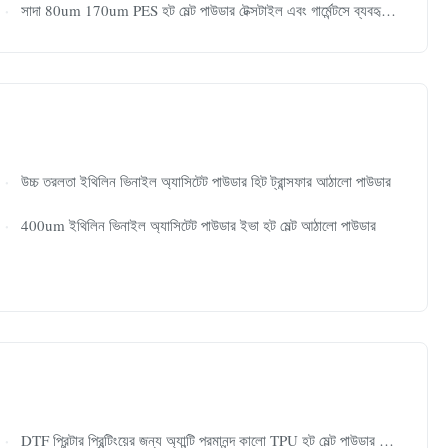
সাদা 80um 170um PES হট মেল্ট পাউডার টেক্সটাইল এবং গার্মেন্টসে ব্যবহৃত হয়
উচ্চ তরলতা ইথিলিন ভিনাইল অ্যাসিটেট পাউডার হিট ট্রান্সফার আঠালো পাউডার
400um ইথিলিন ভিনাইল অ্যাসিটেট পাউডার ইভা হট মেল্ট আঠালো পাউডার
DTF প্রিন্টার প্রিন্টিংয়ের জন্য অ্যান্টি পরমানন্দ কালো TPU হট মেল্ট পাউডার আঠালো