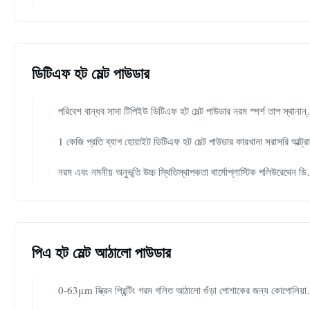
ডিটিএফ হট মেল্ট পাউডার
পরিবেশ বান্ধব সাদা টিপিইউ ডিটিএফ হট মেল্ট পাউডার নরম স্পর্শ তাপ স্থানান্তর মুদ্রণের জন্য থার্মাল আঠালো পাউডার
1 কেজি প্রতি ব্যাগ হোয়াইট ডিটিএফ হট মেল্ট পাউডার কারখানা সরাসরি আল্ট্রা নমনীয় নরম টেক্সচার মাল্টি ওয়াশ প্রতিরোধী টিপিইউ ডিটিএফ পাউডার সমস্ত ফ্যাব্রিকের জন্য ডিটিএফ মুদ্রণ
নরম এবং নমনীয় অনুভূতি উচ্চ স্থিতিস্থাপকতা থার্মোপ্লাস্টিক পলিউরেথেন ডিটিএফ নিম্ন তাপমাত্রা প্রক্রিয়াজাতকরণ সহ গরম গলিত পাউডার
পিএ হট মেল্ট আঠালো পাউডার
0-63μm স্ক্রিন প্রিন্টিং গরম গলিত আঠালো গুঁড়া পোশাকের জন্য কোপোলিয়ামাইড রচনা