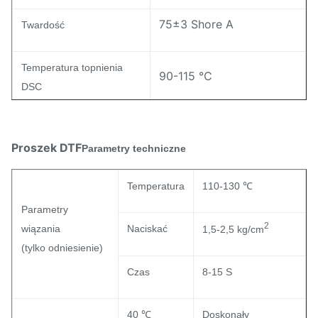
75±3 Shore A
Twardość
Temperatura topnienia
90-115 ℃
DSC
25±8g/10min
Indeks MI ASTM D-1238
Proszek DTF
Parametry techniczne
Odporność na żółknięcie
2,0-3,0
Temperatura
110-130 ℃
(poziom)
Parametry
2
wiązania
Naciskać
1,5-2,5 kg/cm
(tylko odniesienie)
Czas
8-15 S
40 ℃
Doskonały