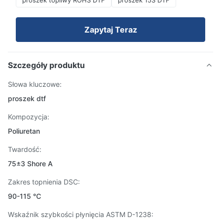
proszek topliwy ROHS DTF
proszek 15S DTF
Zapytaj Teraz
Szczegóły produktu
Słowa kluczowe:
proszek dtf
Kompozycja:
Poliuretan
Twardość:
75±3 Shore A
Zakres topnienia DSC:
90-115 ℃
Wskaźnik szybkości płynięcia ASTM D-1238: