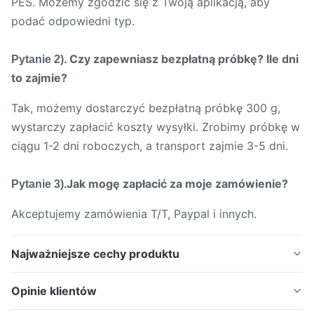
PES. Możemy zgodzić się z Twoją aplikacją, aby
podać odpowiedni typ.
Czy zapewniasz bezpłatną próbkę? Ile dni
Pytanie 2).
to zajmie?
Tak, możemy dostarczyć bezpłatną próbkę 300 g,
wystarczy zapłacić koszty wysyłki. Zrobimy próbkę w
ciągu 1-2 dni roboczych, a transport zajmie 3-5 dni.
Jak mogę zapłacić za moje zamówienie?
Pytanie 3).
Akceptujemy zamówienia T/T, Paypal i innych.
Najważniejsze cechy produktu
Wysoka elastyczność 100% TPU w proszku Biały
Opinie klientów
atrament transferowy Klej termotopliwy w proszku do