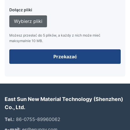
Dołącz pliki
Wybierz pliki
Możesz przesłać do 5 plików, a każdy z nich może mieć
maksymalnie 10 MB.
Przekazać
East Sun New Material Technology (Shenzhen)
Co., Ltd.
Tel.:
86-0755-89960062
e-mail:
es@esunqy.com