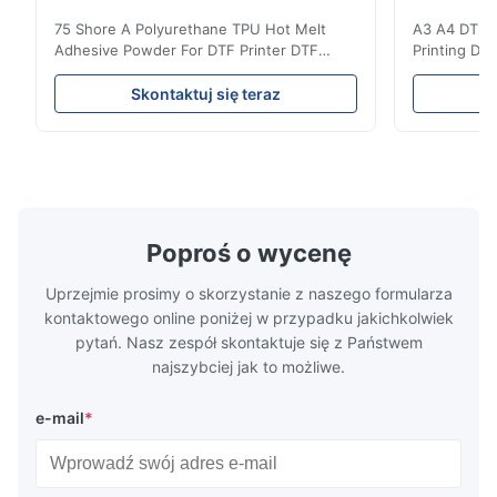
The buyer was very satisfied with the product and left a 5-star
75 Shore A Polyurethane TPU Hot Melt
A3 A4 DTF PE
review.
Adhesive Powder For DTF Printer DTF
Printing DTF
Powder Technical Parameters Bonding
application A
Parameters ( reference only) Temperature
textile fabri
f*q
Skontaktuj się teraz
F
110-130℃ Press 0.5-1.5 kg/cm2 Time 8-20
pattern after
S Washing Resistance 40℃ Excellent
to the touch
Apr 21.2026
Washing Resistance 60℃ / Washing
rubbing res
Excellent communication, very fast shipping and great quality. I
Resistance 90℃ / DTF Powder Application:
machine ...
...
am so happy and thankful! I will definitely order again.
Poproś o wycenę
Uprzejmie prosimy o skorzystanie z naszego formularza
kontaktowego online poniżej w przypadku jakichkolwiek
pytań. Nasz zespół skontaktuje się z Państwem
najszybciej jak to możliwe.
e-mail
*