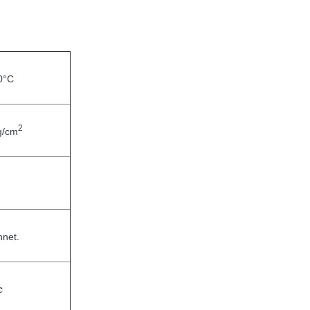
0°C
2
g/cm
hnet.
e