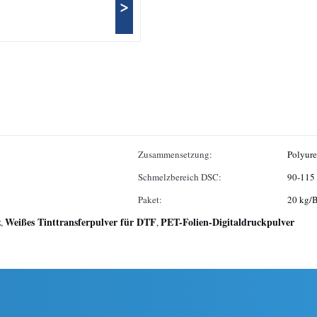
>
Zusammensetzung:
Polyure
Schmelzbereich DSC:
90-115
Paket:
20 kg/B
z
Weißes Tinttransferpulver für DTF
PET-Folien-Digitaldruckpulver
,
,