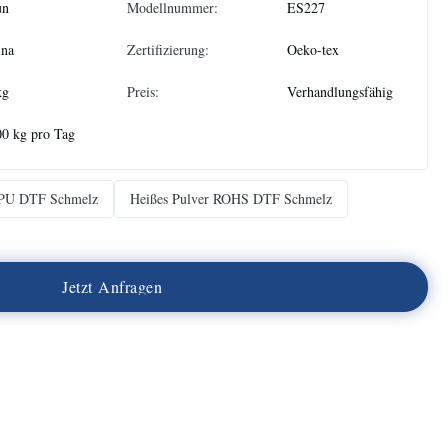
un
Modellnummer:
ES227
ina
Zertifizierung:
Oeko-tex
kg
Preis:
Verhandlungsfähig
0 kg pro Tag
TPU DTF Schmelz
Heißes Pulver ROHS DTF Schmelz
J
e
t
z
t
A
n
f
r
a
g
e
n