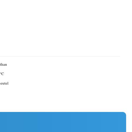
than
 ℃
eutel