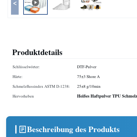
<
Produktdetails
Schlüsselwörter:
DTF-Pulver
Härte:
75±3 Shore A
Schmelzflussindex ASTM D-1238:
25±8 g/10min
Heißes Haftpulver TPU Schmel
Hervorheben
Beschreibung des Produkts