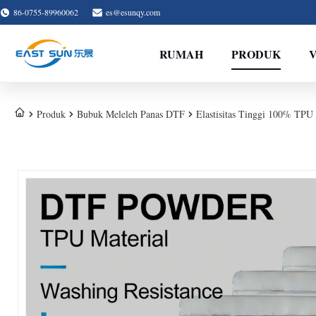
86-0755-89960062
es@esunqy.com
RUMAH
PRODUK
Produk
Bubuk Meleleh Panas DTF
Elastisitas Tinggi 100% TPU