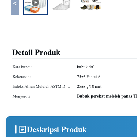
<
Detail Produk
Kata kunci:
bubuk dtf
Kekerasan:
75±3 Pantai A
Indeks Aliran Meleleh ASTM D-
25±8 g/10 mnt
1238:
Bubuk perekat meleleh panas 
Menyoroti
Deskripsi Produk