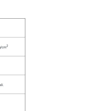
2
g/cm
li.