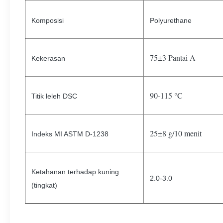
Komposisi
Polyurethane
75±3 Pantai A
Kekerasan
90-115 °C
Titik leleh DSC
25±8 g/10 menit
Indeks MI ASTM D-1238
Ketahanan terhadap kuning
2.0-3.0
(tingkat)