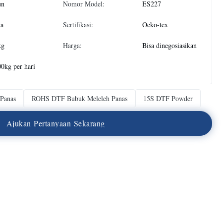
un
Nomor Model:
ES227
na
Sertifikasi:
Oeko-tex
kg
Harga:
Bisa dinegosiasikan
0kg per hari
Panas
ROHS DTF Bubuk Meleleh Panas
15S DTF Powder
A
j
u
k
a
n
P
e
r
t
a
n
y
a
a
n
S
e
k
a
r
a
n
g