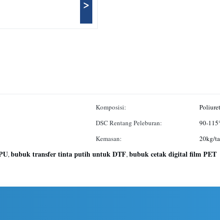
>
Komposisi:
Poliure
DSC Rentang Peleburan:
90-11
Kemasan:
20kg/ta
TPU
bubuk transfer tinta putih untuk DTF
bubuk cetak digital film PET
,
,