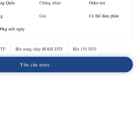
ung Quốc
Chứng nhận:
Oeko-tex
kg
Giá:
Có thể đàm phán
00kg mỗi ngày
DTF
Bột nóng chảy ROHS DTF
Bột 15S DTF
Y
ê
u
c
ầ
u
n
g
a
y