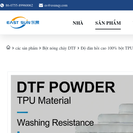
86-0755-89960062
es@esunqy.com
NHÀ
SẢN PHẨM
các sản phẩm
Bột nóng chảy DTF
Độ đàn hồi cao 100% bột TPU 