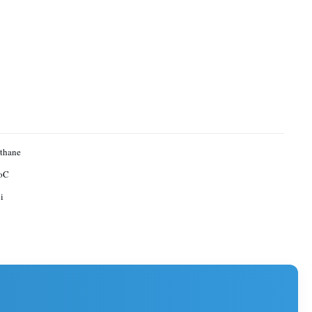
thane
oC
i