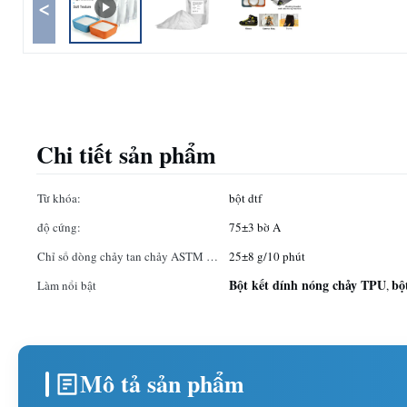
<
Chi tiết sản phẩm
Từ khóa:
bột dtf
độ cứng:
75±3 bờ A
Chỉ số dòng chảy tan chảy ASTM D-
25±8 g/10 phút
1238:
Bột kết dính nóng chảy TPU
bộ
Làm nổi bật
,
Mô tả sản phẩm