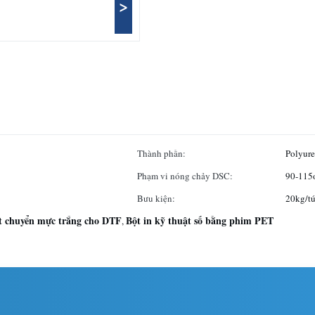
>
Thành phần:
Polyure
Phạm vi nóng chảy DSC:
90-115
Bưu kiện:
20kg/tú
t chuyển mực trắng cho DTF
Bột in kỹ thuật số bằng phim PET
,