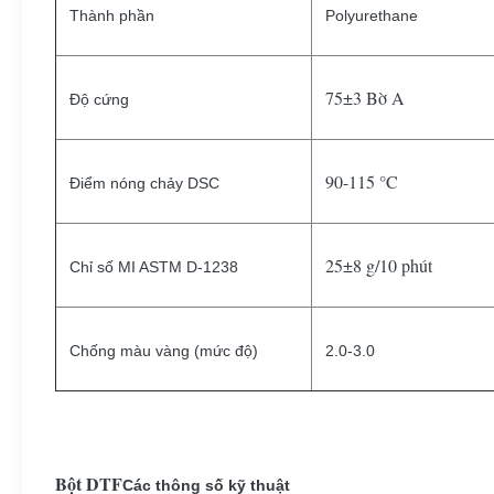
Thành phần
Polyurethane
75±3 Bờ A
Độ cứng
90-115 °C
Điểm nóng chảy DSC
25±8 g/10 phút
Chỉ số MI ASTM D-1238
Chống màu vàng (mức độ)
2.0-3.0
Bột DTF
Các thông số kỹ thuật