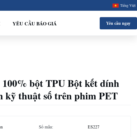
Tiếng Việt
I
YÊU CẦU BÁO GIÁ
Yêu cầu ngay
o 100% bột TPU Bột kết dính
n kỹ thuật số trên phim PET
un
Số mẫu:
ES227