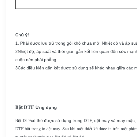
Chú ý!
1. Phải được lưu trữ trong gói khô chưa mở. Nhiệt độ và áp su
2Nhiệt độ, áp suất và thời gian gắn kết liên quan đến sức mạnh
cuộn nén phải phẳng.
3Các điều kiện gắn kết được sử dụng sẽ khác nhau giữa các máy
Bột DTF
Ứng dụng
Bột DTF
có thể được sử dụng trong DTF, dệt may và may mặc, in
DTF bột trong in dệt may. Sau khi một thiết kế được in trên một phim
ra một sự chuyển giao lâu dài và lâu dài.