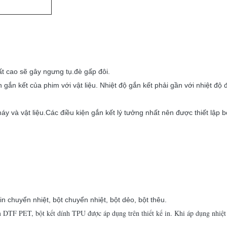
ất cao sẽ gây ngưng tụ.
đè gấp đôi.
 gắn kết của phim với vật liệu. Nhiệt độ gắn kết phải gần với nhiệt độ
 và vật liệu.Các điều kiện gắn kết lý tưởng nhất nên được thiết lập b
 chuyển nhiệt, bột chuyển nhiệt, bột dẻo, bột thêu.
 DTF PET, bột kết dính TPU được áp dụng trên thiết kế in. Khi áp dụng nhiệt và