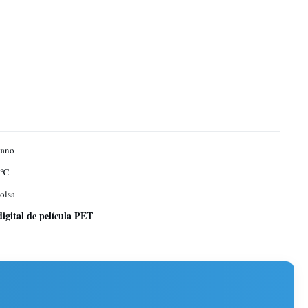
tano
 ℃
olsa
digital de película PET