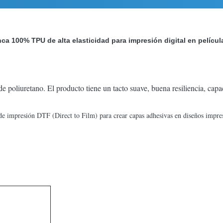
nca 100% TPU de alta elasticidad para impresión digital en pelícu
e poliuretano. El producto tiene un tacto suave, buena resiliencia, capa
de impresión DTF (Direct to Film) para crear capas adhesivas en diseños impre