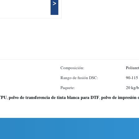
>
Composición:
Poliure
Rango de fusión DSC:
90-115
Paquete:
20 kg/b
 TPU
polvo de transferencia de tinta blanca para DTF
polvo de impresión 
,
,