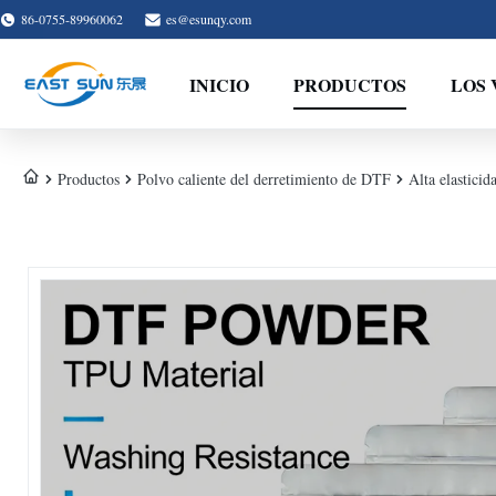
86-0755-89960062
es@esunqy.com
INICIO
PRODUCTOS
LOS 
Productos
Polvo caliente del derretimiento de DTF
Alta elastici