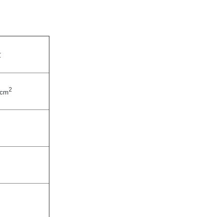
℃
2
/cm