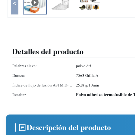
<
Detalles del producto
Palabras clave:
polvo dtf
Dureza:
75±3 Orilla A
Índice de flujo de fusión ASTM D-
25±8 g/10min
1238:
Polvo adhesivo termofusible de
Resaltar
Descripción del producto