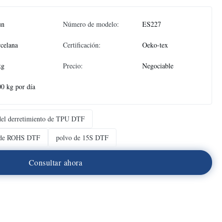
un
Número de modelo:
ES227
celana
Certificación:
Oeko-tex
kg
Precio:
Negociable
0 kg por día
 del derretimiento de TPU DTF
to de ROHS DTF
polvo de 15S DTF
C
o
n
s
u
l
t
a
r
a
h
o
r
a