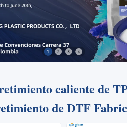
2
1
3
4
retimiento caliente de T
retimiento de DTF Fabric