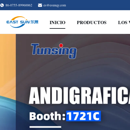
86-0755-89960062
es@esunqy.com
INICIO
PRODUCTOS
LOS 