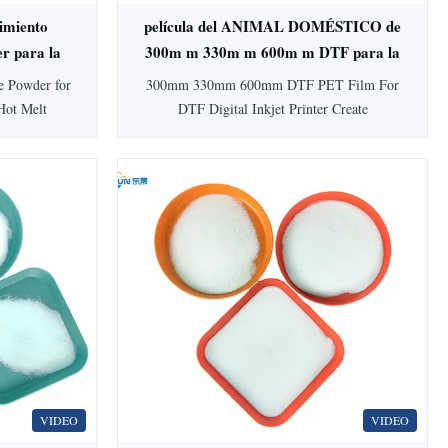
timiento
película del ANIMAL DOMÉSTICO de
er para la
300m m 330m m 600m m DTF para la
ia de calor
impresora de chorro de tinta de DTF
e Powder for
300mm 330mm 600mm DTF PET Film For
Digitaces
Hot Melt
DTF Digital Inkjet Printer Create
size, 80-
personalized T-shirts and other garments with
 with best
these PET film sheets for direct-to-film
ve Powder
(DTF) printing. Compatible with DTF
ty Criterion
transfer printers using water-based inks, dtf
osition PES
pet film sheets are very easy to work with
0...
and produce vibrant ...
VIDEO
VIDEO