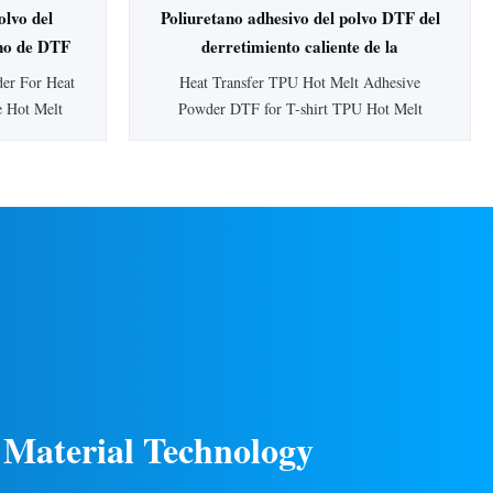
olvo del
Poliuretano adhesivo del polvo DTF del
ano de DTF
derretimiento caliente de la
nsferencia
transferencia de calor TPU para la
der For Heat
Heat Transfer TPU Hot Melt Adhesive
camiseta
e Hot Melt
Powder DTF for T-shirt TPU Hot Melt
 product is a
Adhesive Powder ​​Product Description This
der hot melt
product is a thermoplastic polyurethane
stability and
powder hot melt adhesive. It has a soft hand
oft hand feel
and good resilience and stretchability; it has
habili...
the characteristics of low melting point and
easy ...
 Material Technology