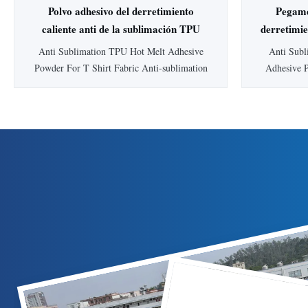
Polvo adhesivo del derretimiento
Pegamen
caliente anti de la sublimación TPU
derretimie
para la tela de la camiseta
sublima
Anti Sublimation TPU Hot Melt Adhesive
Anti Subl
chor
Powder For T Shirt Fabric Anti-sublimation
Adhesive P
Black TPU powder Product Description
Polyureth
Black DTF blockout powder is used to block
Product De
garment colour or patterns that might be
shake mac
visible through the transfer. Anti-sublimation
properties t
Black TPU powder Physical Characteristics:
Adhesive
...