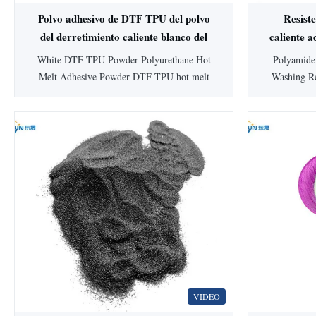
Polvo adhesivo de DTF TPU del polvo
Resiste
del derretimiento caliente blanco del
caliente a
poliuretano
PA de
White DTF TPU Powder Polyurethane Hot
Polyamide
Melt Adhesive Powder DTF TPU hot melt
Washing Re
adhesive powder Application: ES225 is used
adhesi
in textiles and garments, heat transfer
resis
printing, heat transfer paste, flocking paste
sublimation
and bronzing paste. DTF TPU hot melt
adhesive for
adhesive powder Product Description 1. This
Adhesive Po
product is a ...
VIDEO