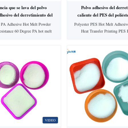
ncia que se lava del polvo
Polvo adhesivo del derre
dhesivo del derretimiento del
caliente del PES del poliést
 la poliamida 60 grados
impresión de la transferenc
 PA Adhesive Hot Melt Powder
Polyester PES Hot Melt Adhesiv
sistance 60 Degree PA hot melt
Heat Transfer Printing PES 
ve powder has good washing
Adhesive Powder has 0-80μm 
tance. polyamide powder for
170μm size. Good dry cleaning
. Polyamide powder is a hot melt
price. PES Hot Melt Adhesi
 the textile industry. PA Hot Melt
Physical Characteristics: Proper
wder Application: ES211 is used
Appearance White powder Comp
in textiles and ...
Density ASTM D-792 1.2
VIDEO