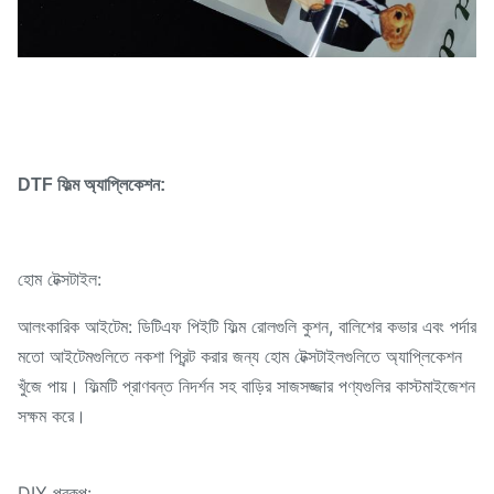
DTF ফিল্ম অ্যাপ্লিকেশন:
হোম টেক্সটাইল:
আলংকারিক আইটেম: ডিটিএফ পিইটি ফিল্ম রোলগুলি কুশন, বালিশের কভার এবং পর্দার
মতো আইটেমগুলিতে নকশা প্রিন্ট করার জন্য হোম টেক্সটাইলগুলিতে অ্যাপ্লিকেশন
খুঁজে পায়। ফিল্মটি প্রাণবন্ত নিদর্শন সহ বাড়ির সাজসজ্জার পণ্যগুলির কাস্টমাইজেশন
সক্ষম করে।
DIY প্রকল্প: