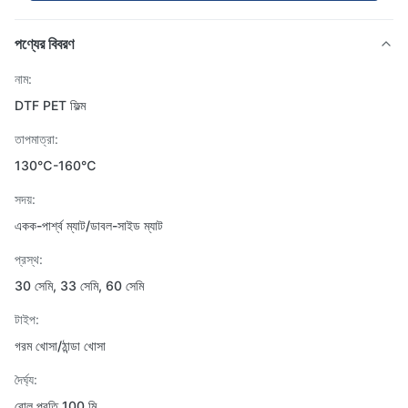
পণ্যের বিবরণ
নাম:
DTF PET ফিল্ম
তাপমাত্রা:
130℃-160℃
সদয়:
একক-পার্শ্ব ম্যাট/ডাবল-সাইড ম্যাট
প্রস্থ:
30 সেমি, 33 সেমি, 60 সেমি
টাইপ:
গরম খোসা/ঠান্ডা খোসা
দৈর্ঘ্য:
রোল প্রতি 100 মি