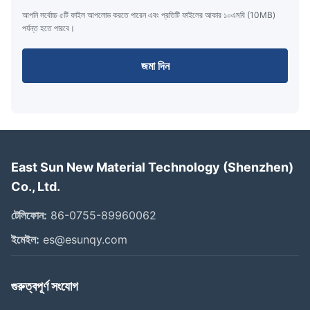
আপনি সর্বোচ্চ ৫টি ফাইল আপলোড করতে পারেন এবং প্রতিটি ফাইলের আকার ১০এমবি (10MB)
পর্যন্ত হতে পারবে।
জমা দিন
East Sun New Material Technology (Shenzhen)
Co., Ltd.
টেলিফোন:
86-0755-89960062
ইমেইল:
es@esunqy.com
গুরুত্বপূর্ণ সংযোগ