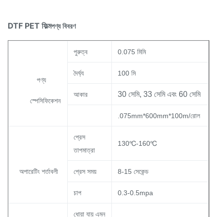
DTF PET ফিল্ম
পণ্য বিবরণ
পুরুত্ব
0.075 মিমি
দৈর্ঘ্য
100 মি
পণ্য
30 সেমি, 33 সেমি এবং 60 সেমি
আকার
স্পেসিফিকেশন
.075mm*600mm*100m/রোল
প্রেস
130℃-160℃
তাপমাত্রা
অপারেটিং শর্তাবলী
প্রেস সময়
8-15 সেকেন্ড
চাপ
0.3-0.5mpa
ধোয়া যায় এমন