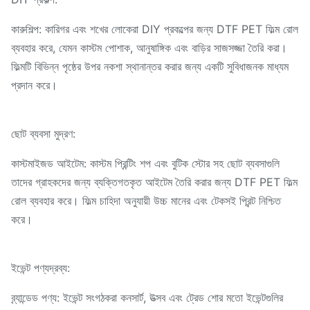
কারুশিল্প: কারিগর এবং শখের লোকেরা DIY প্রকল্পের জন্য DTF PET ফিল্ম রোল
ব্যবহার করে, যেমন কাস্টম পোশাক, আনুষাঙ্গিক এবং বাড়ির সাজসজ্জা তৈরি করা।
ফিল্মটি বিভিন্ন পৃষ্ঠের উপর নকশা স্থানান্তর করার জন্য একটি সুবিধাজনক মাধ্যম
প্রদান করে।
ছোট ব্যবসা মুদ্রণ:
কাস্টমাইজড আইটেম: কাস্টম প্রিন্টিং শপ এবং বুটিক স্টোর সহ ছোট ব্যবসাগুলি
তাদের গ্রাহকদের জন্য ব্যক্তিগতকৃত আইটেম তৈরি করার জন্য DTF PET ফিল্ম
রোল ব্যবহার করে। ফিল্ম চাহিদা অনুযায়ী উচ্চ মানের এবং টেকসই প্রিন্ট নিশ্চিত
করে।
ইভেন্ট পণ্যদ্রব্য:
ব্র্যান্ডেড পণ্য: ইভেন্ট সংগঠকরা কনসার্ট, উত্সব এবং ট্রেড শোর মতো ইভেন্টগুলির