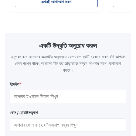
Parameters ( reference only) Temperature
textile fabri
এখনই যোগাযোগ করুন
110-130℃ Press 0.5-1.5 kg/cm2 Time 8-20
pattern after
S Washing Resistance 40℃ Excellent
to the touch
Washing Resistance 60℃ / Washing
rubbing res
Resistance 90℃ / DTF Powder Application:
machine ...
...
একটি উদ্ধৃতি অনুরোধ করুন
অনুগ্রহ করে আমাদের অনলাইন অনুসন্ধান যোগাযোগ ফর্মটি ব্যবহার করুন যদি আপনার
কোন প্রশ্ন থাকে, আমাদের টিম যত তাড়াতাড়ি সম্ভব আপনার সাথে যোগাযোগ
করবে।
ইমেইল
*
ফোন / হোয়াটসঅ্যাপ