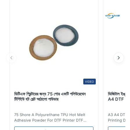
4
0
3
0
2
0
1
0
C*o
C
Mar 3.2026
good
VIDEO
ডিটিএফ প্রিন্টারের জন্য 75 শোর একটি পলিউরেথেন
ডিজিটাল ইঙ্কজেট
টিপিইউ হট মেল্ট আঠালো পাউডার
A4 DTF PET
75 Shore A Polyurethane TPU Hot Melt
A3 A4 DTF PE
Adhesive Powder For DTF Printer DTF
Printing DTF
Powder Technical Parameters Bonding
application A