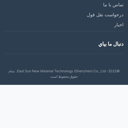
س با ما
خواست نقل قول
ار
ال ما بياي
©2022- East Sun New Material Technology (Shenzhen) Co., Ltd.. تمام
حقوق محفوظ است