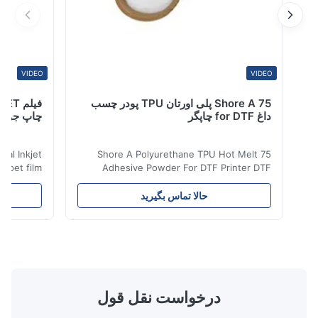
Mar 3.2026
go
VIDEO
VIDEO
75 Shore A پلی اورتان TPU پودر چسب
داغ for DTF چاپگر
چاپ جوهر افشا
 Digital Inkjet
75 Shore A Polyurethane TPU Hot Melt
m ​ dtf pet film
Adhesive Powder For DTF Printer DTF
for all kinds of
Powder Technical Parameters Bonding
 to peel off. The
Parameters ( reference only) Temperature
حالا تماس بگیرید
ح
t in color, soft
110-130℃ Press 0.5-1.5 kg/cm2 Time 8-20
city, washable,
S Washing Resistance 40℃ Excellent
and-washed and
Washing Resistance 60℃ / Washing
machine ...
Resistance 90℃ / DTF Powder Application:
...
درخواست نقل قول