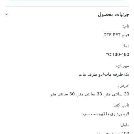
ئیات محصول
DTF P
:
130-16
بان:
طرفه مات/دو طرف مات
ض:
 متر
پ کنید:
ه برداری داغ/پوست سرد
ل:
هر رول