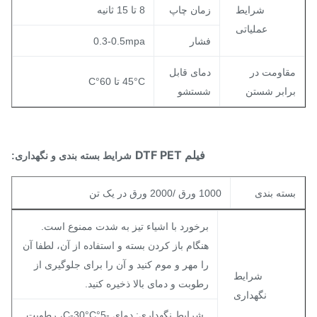
شرایط
زمان چاپ
8 تا 15 ثانیه
عملیاتی
فشار
0.3-0.5mpa
قاومت در
دمای قابل
45°C تا 60°C
رابر شستن
شستشو
فیلم DTF PET
شرایط بسته بندی و نگهداری:
سته بندی
1000 ورق /2000 ورق در یک تن
برخورد با اشیاء تیز به شدت ممنوع است.
هنگام باز کردن بسته و استفاده از آن، لطفا آن
را مهر و موم کنید و آن را برای جلوگیری از
شرایط
رطوبت و دمای بالا ذخیره کنید.
نگهداری
شرایط نگهداری: دمای -5°C-30°C، رطوبت