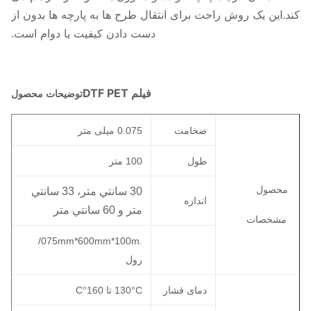
.این یک روش راحت برای انتقال طرح ها به پارچه ها بدون از
دست دادن کیفیت یا دوام است.
فیلم DTF PET
توضیحات محصول
ضخامت
0.075 میلی متر
طول
100 متر
محصول
30 سانتي متر، 33 سانتي
اندازه
متر و 60 سانتي متر
مشخصات
.075mm*600mm*100m/
رول
دمای فشار
130°C تا 160°C