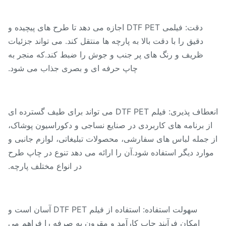
دقت: فیلمی DTF PET اجازه می دهد تا طرح های پیچیده و
دقیق را با دقت بالا به پارچه ها منتقل کند. می تواند جزئیات
ظریف و رنگ های پر جنب و جوش را ضبط کند.که منجر به
چاپ حرفه ای و بصری جذاب می شود.
انعطاف پذیری: فیلم DTF PET می تواند برای طیف گسترده ای
ز برنامه های کاربردی در صنایع نساجی و دکوراسیون پوشاک،
جمله لباس های سفارشی، محصولات تبلیغاتی، لوازم جانبی و
ارد دیگر استفاده شود.آن را ارائه می دهد تنوع در چاپ طرح
در انواع مختلف پارچه.
سهولت استفاده: استفاده از فیلم DTF PET آسان است و
امکان فرآیند چاپ کارآمد و مقرون به صرفه را فراهم می