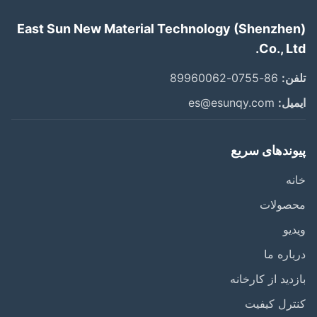
East Sun New Material Technology (Shenzhe
Co., L
ن:
86-0755-89960062
یل:
es@esunqy.com
وندهای سریع
ه
صولات
یو
اره ما
دید از کارخانه
رل کیفیت