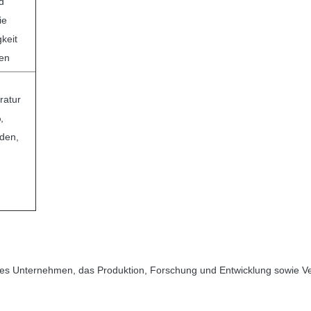
d
ie
gkeit
en
ratur
,
iden,
es Unternehmen, das Produktion, Forschung und Entwicklung sowie Vert