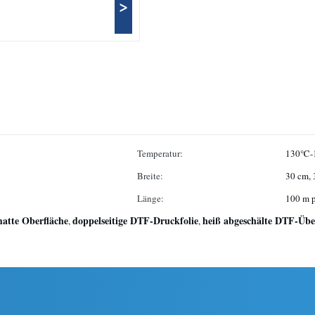
>
Temperatur:
130℃-
Breite:
30 cm, 
Länge:
100 m p
atte Oberfläche
doppelseitige DTF-Druckfolie
heiß abgeschälte DTF-Übe
,
,