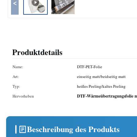
<
Produktdetails
Name:
DTF-PET-Folie
Art:
einseitig matt/beidseitig matt
Typ:
heißes Peeling/kaltes Peeling
DTF-Wärmeübertragungsfolie m
Hervorheben
Beschreibung des Produkts