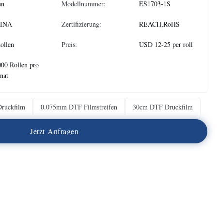
un
Modellnummer:
ES1703-1S
INA
Zertifizierung:
REACH,RoHS
ollen
Preis:
USD 12-25 per roll
00 Rollen pro
nat
ruckfilm
0.075mm DTF Filmstreifen
30cm DTF Druckfilm
J
e
t
z
t
A
n
f
r
a
g
e
n