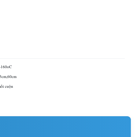
-160oC
3cm,60cm
ỗi cuộn