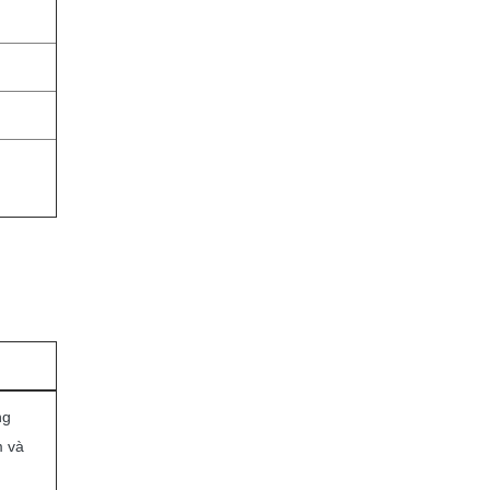
ng
m và