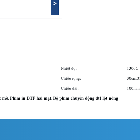
>
Nhiệt độ:
130oC 
Chiều rộng:
30cm,3
Chiều dài:
100m m
c mờ
Phim in DTF hai mặt
Bộ phim chuyển động dtf lột nóng
,
,