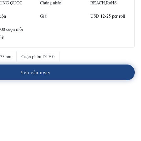
UNG QUỐC
Chứng nhận:
REACH,RoHS
uộn
Giá:
USD 12-25 per roll
000 cuộn mỗi
ng
075mm
Cuộn phim DTF 0
Y
ê
u
c
ầ
u
n
g
a
y