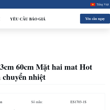
Tiếng Việt
I
YÊU CẦU BÁO GIÁ
Yêu cầu ngay
3cm 60cm Mặt hai mat Hot
 chuyển nhiệt
un
Số mẫu:
ES1703-1S