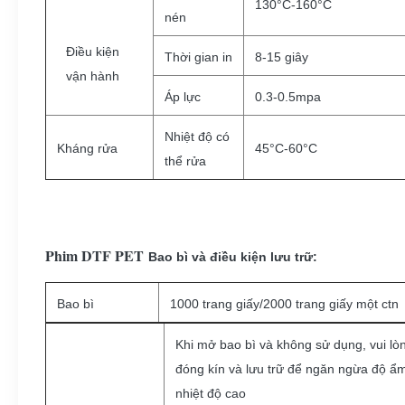
130°C-160°C
nén
Điều kiện
Thời gian in
8-15 giây
vận hành
Áp lực
0.3-0.5mpa
Nhiệt độ có
Kháng rửa
45°C-60°C
thể rửa
Phim DTF PET
Bao bì và điều kiện lưu trữ:
Bao bì
1000 trang giấy/2000 trang giấy một ctn
Khi mở bao bì và không sử dụng, vui lò
đóng kín và lưu trữ để ngăn ngừa độ ẩ
nhiệt độ cao