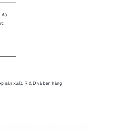
, độ
ực
ợp sản xuất, R & D và bán hàng