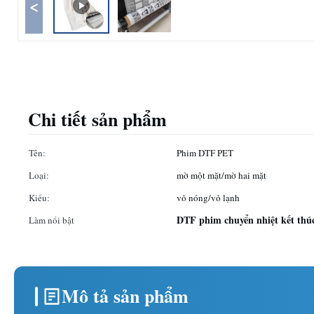
<
Chi tiết sản phẩm
Tên:
Phim DTF PET
Loại:
mờ một mặt/mờ hai mặt
Kiểu:
vỏ nóng/vỏ lạnh
DTF phim chuyển nhiệt kết thú
Làm nổi bật
Mô tả sản phẩm