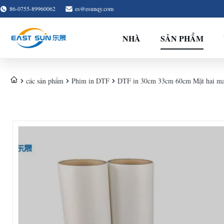
86-0755-89960062
es@esunqy.com
NHÀ
SẢN PHẨM
các sản phẩm
Phim in DTF
DTF in 30cm 33cm 60cm Mặt hai mat