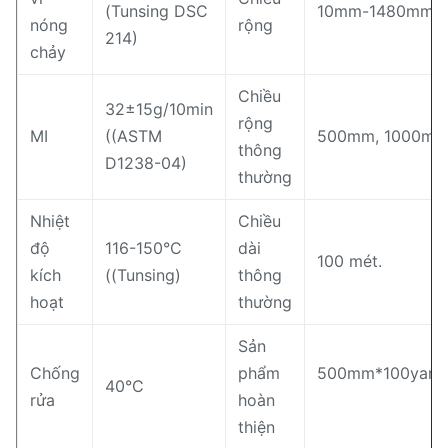
(Tunsing DSC
10mm-1480mm
nóng
rộng
214)
chảy
Chiều
32±15g/10min
rộng
MI
((ASTM
500mm, 1000mm
thông
D1238-04)
thường
Nhiệt
Chiều
độ
116-150°C
dài
100 mét.
kích
((Tunsing)
thông
hoạt
thường
Sản
Chống
phẩm
500mm*100yards/
40°C
rửa
hoàn
thiện