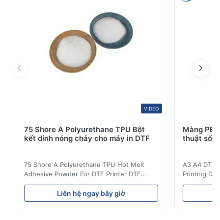
với các sản phẩm dệt may, PVC, PC. Sản phẩm này ...
VIDEO
75 Shore A Polyurethane TPU Bột
Màng PET 
kết dính nóng chảy cho máy in DTF
thuật số 
75 Shore A Polyurethane TPU Hot Melt
A3 A4 DTF PE
Adhesive Powder For DTF Printer DTF
Printing DTF
Powder Technical Parameters Bonding
application A
Parameters ( reference only) Temperature
textile fabri
Liên hệ ngay bây giờ
L
110-130℃ Press 0.5-1.5 kg/cm2 Time 8-20
pattern after
S Washing Resistance 40℃ Excellent
to the touch