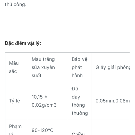
thủ công.
Đặc điểm vật lý:
Màu trắng
Bảo vệ
Màu
sữa xuyên
phát
Giấy giải phóng t
sắc
suốt
hành
Độ
10,15 ±
dày
Tỷ lệ
0.05mm,0.08mm,
0,02g/cm3
thông
thường
Phạm
90-120°C
vi
Chiều