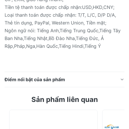
Tiền tệ thanh toán được chấp nhận:USD,HKD,CNY;
Loại thanh toán được chấp nhận: T/T, L/C, D/P D/A,
Thẻ tín dụng, PayPal, Western Union, Tiền mặt;
Ngôn ngữ nói: Tiếng Anh,Tiếng Trung Quốc,Tiếng Tây
Ban Nha,Tiếng Nhật,Bồ Đào Nha,Tiếng Đức, Ả
Rập,Pháp,Nga,Hàn Quốc,Tiếng Hindi,Tiếng Ý
Điểm nổi bật của sản phẩm
Vải dệt 0.05mm 0.08mm Độ dày mềm Polyurethane
Sản phẩm liên quan
TPU Hot Melt Adhesive Film Mô tả Sản phẩm này là
một tấm nhôm nhiệt nhựa nóng chảy keo, giao phó để
giải phóng giấy, có thể được nhiều lần làm nóng nhựa
kết dính.Loại keo nóng chảy này có độ dính tuyệt vời