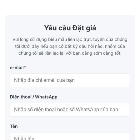
Washing Resistance 60℃ / Washing
rubbing res
Resistance 90℃ / DTF Powder Application:
machine ...
...
Yêu cầu Đặt giá
Vui lòng sử dụng biểu mẫu liên lạc trực tuyến của chúng
tôi dưới đây nếu bạn có bất kỳ câu hỏi nào, nhóm của
chúng tôi sẽ liên lạc lại với bạn càng sớm càng tốt.
e-mail
*
Điện thoại / WhatsApp
Tên