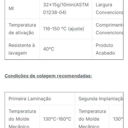
32±15g/10min(ASTM
Largura
MI
D1238-04)
Convencional
Temperatura
Comprimento
116-150 ℃ (ajuste)
de ativação
Convencional
Resistente à
Produto
40°C
lavagem
Acabado
Condições de colagem recomendadas:
Primeira Laminação
Segunda Implantação
Temperatura
Temperatura
do Molde
130℃-160℃
do Molde
130℃
Mecânico
Mecânico