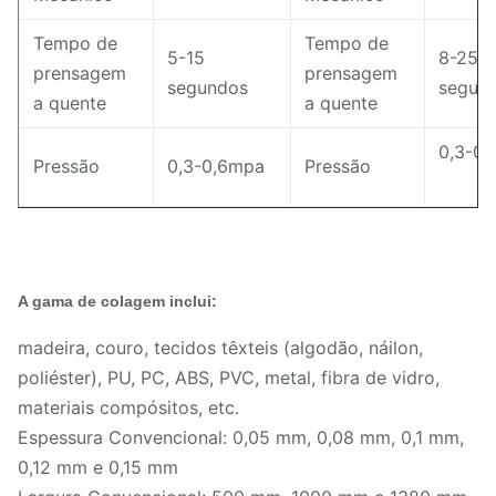
Tempo de
Tempo de
5-15
8-25
prensagem
prensagem
segundos
segun
a quente
a quente
0,3-0
Pressão
0,3-0,6mpa
Pressão
A gama de colagem inclui:
madeira, couro, tecidos têxteis (algodão, náilon,
poliéster), PU, ​​PC, ABS, PVC, metal, fibra de vidro,
materiais compósitos, etc.
Espessura Convencional: 0,05 mm, 0,08 mm, 0,1 mm,
0,12 mm e 0,15 mm