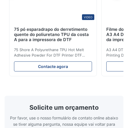
VIDEO
75 pó esparadrapo do derretimento
Filme do
quente do poliuretano TPU da costa
A3 A4 DTF 
A para a impressora de DTF
da impress
75 Shore A Polyurethane TPU Hot Melt
A3 A4 DTF PE
Adhesive Powder For DTF Printer DTF
Printing DTF
Powder Technical Parameters Bonding
application A
Parameters ( reference only) Temperature
textile fabri
Contacte agora
110-130℃ Press 0.5-1.5 kg/cm2 Time 8-20
pattern after
S Washing Resistance 40℃ Excellent
to the touch
Washing Resistance 60℃ / Washing
rubbing res
Resistance 90℃ / DTF Powder Application:
machine ...
...
Solicite um orçamento
Por favor, use o nosso formulário de contato online abaixo
se tiver alguma pergunta, nossa equipe vai voltar para