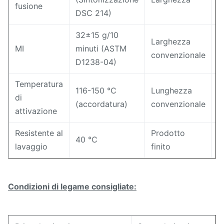
fusione
DSC 214)
32±15 g/10
Larghezza
MI
minuti (ASTM
5
convenzionale
D1238-04)
Temperatura
116-150 ℃
Lunghezza
di
1
(accordatura)
convenzionale
attivazione
Resistente al
Prodotto
5
40 ℃
lavaggio
finito
Condizioni di legame consigliate: