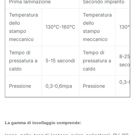
Prima laminazione
Secondo impianto
Temperatura
Temperatura
dello
dello
130℃-160℃
130℃
stampo
stampo
meccanico
meccanico
Tempo di
Tempo di
8-25
pressatura a
5-15 secondi
pressatura a
second
caldo
caldo
0,3-0
Pressione
0,3-0,6mpa
Pressione
La gamma di incollaggio comprende: