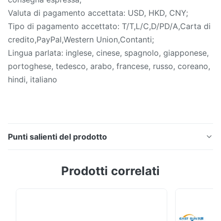
Valuta di pagamento accettata: USD, HKD, CNY;
Tipo di pagamento accettato: T/T,L/C,D/PD/A,Carta di
credito,PayPal,Western Union,Contanti;
Lingua parlata: inglese, cinese, spagnolo, giapponese,
portoghese, tedesco, arabo, francese, russo, coreano,
hindi, italiano
Punti salienti del prodotto
Tessuto tessile Pellicola adesiva hot melt in
Prodotti correlati
poliuretano morbido spessore 0,05 mm 0,08 mm
Descrizione Questo prodotto è un adesivo hot melt
con film termoplastico, affidato al rilascio della carta,
può essere ripetutamente riscaldato mediante