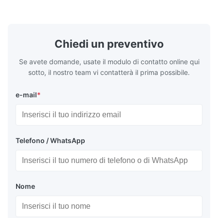
Washing Resistance 60℃ / Washing
rubbing res
Resistance 90℃ / DTF Powder Application:
machine ...
...
Chiedi un preventivo
Se avete domande, usate il modulo di contatto online qui
sotto, il nostro team vi contatterà il prima possibile.
e-mail
*
Telefono / WhatsApp
Nome