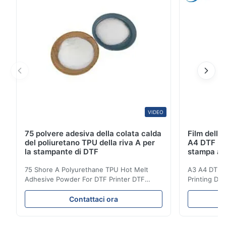
incollaggio plastificato. Questo tipo di adesivo hot ...
VIDEO
75 polvere adesiva della colata calda
Film dell
del poliuretano TPU della riva A per
A4 DTF per 
la stampante di DTF
stampa a g
75 Shore A Polyurethane TPU Hot Melt
A3 A4 DTF PE
Adhesive Powder For DTF Printer DTF
Printing DTF
Powder Technical Parameters Bonding
application A
Parameters ( reference only) Temperature
textile fabri
Contattaci ora
110-130℃ Press 0.5-1.5 kg/cm2 Time 8-20
pattern after
S Washing Resistance 40℃ Excellent
to the touch