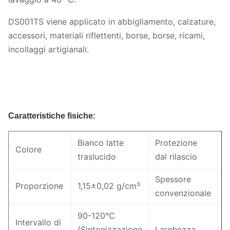
DS001TS viene applicato in abbigliamento, calzature,
accessori, materiali riflettenti, borse, borse, ricami,
incollaggi artigianali.
Caratteristiche fisiche:
Bianco latte
Protezione
Colore
C
traslucido
dal rilascio
Spessore
0
Proporzione
1,15±0,02 g/cm³
convenzionale
m
90-120℃
Intervallo di
(Sintonizzazione
Larghezza
1