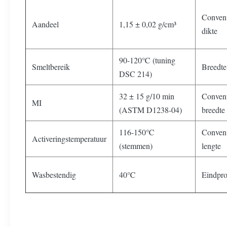
Convent
Aandeel
1,15 ± 0,02 g/cm³
dikte
90-120℃ (tuning
Smeltbereik
Breedte
DSC 214)
32 ± 15 g/10 min
Convent
MI
(ASTM D1238-04)
breedte
116-150℃
Convent
Activeringstemperatuur
(stemmen)
lengte
Wasbestendig
40℃
Eindpro