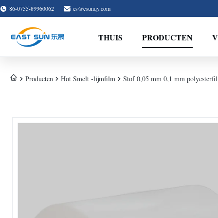
86-0755-89960062
es@esunqy.com
THUIS
PRODUCTEN
V
Producten
Hot Smelt -lijmfilm
Stof 0,05 mm 0,1 mm polyesterfi