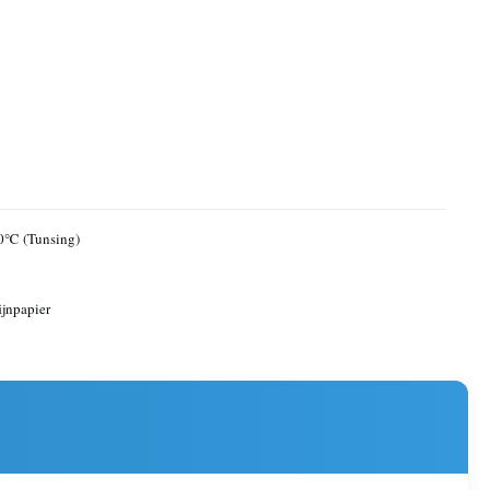
0℃ (Tunsing)
jnpapier