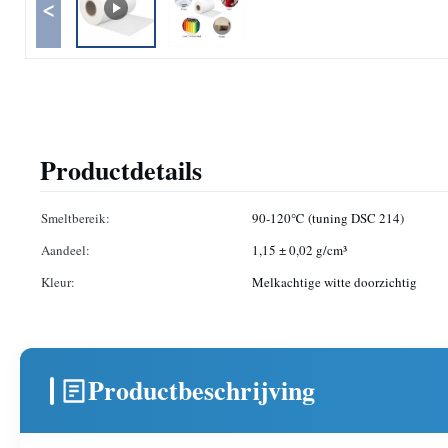
<
Productdetails
Smeltbereik:
90-120℃ (tuning DSC 214)
Aandeel:
1,15 ± 0,02 g/cm³
Kleur:
Melkachtige witte doorzichtig
Productbeschrijving