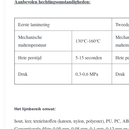
Aanbevolen hechtingsomstandigheden:
Eerste laminering
Tweede
Mechanische
Mechan
130℃-160℃
maltemperatuur
maltem
Hete perstijd
5-15 seconden
Hete pe
Druk
0,3-0,6 MPa
Druk
Het lijmbereik omvat:
hout, leer, textielstoffen (katoen, nylon, polyester), PU, ​​PC,
Conventionele dikte: 0,05 mm, 0,08 mm, 0,1 mm, 0,12 mm en