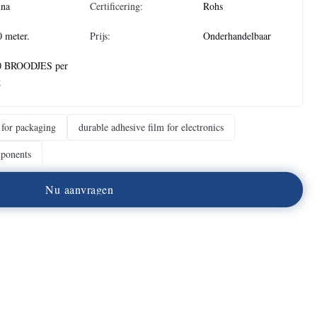
ina
Certificering:
Rohs
 meter.
Prijs:
Onderhandelbaar
0 BROODJES per
g
 for packaging
durable adhesive film for electronics
mponents
N
u
a
a
n
v
r
a
g
e
n