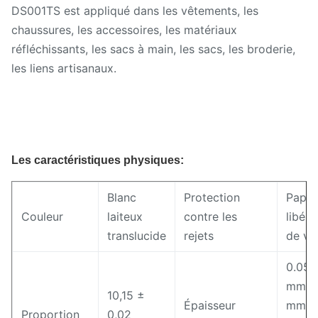
DS001TS est appliqué dans les vêtements, les
chaussures, les accessoires, les matériaux
réfléchissants, les sacs à main, les sacs, les broderie,
les liens artisanaux.
Les caractéristiques physiques:
Blanc
Protection
Papie
Couleur
laiteux
contre les
libéra
translucide
rejets
de ve
0.05
mm,0
10,15 ±
Épaisseur
mm,0.
Proportion
0,02