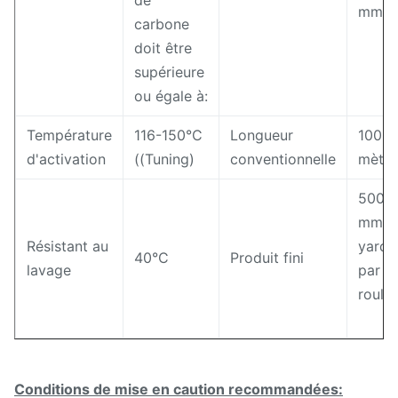
de
mm
carbone
doit être
supérieure
ou égale à:
Température
116-150°C
Longueur
100
d'activation
((Tuning)
conventionnelle
mètre
500
mm*1
Résistant au
yards
40°C
Produit fini
lavage
par
roule
Conditions de mise en caution recommandées: