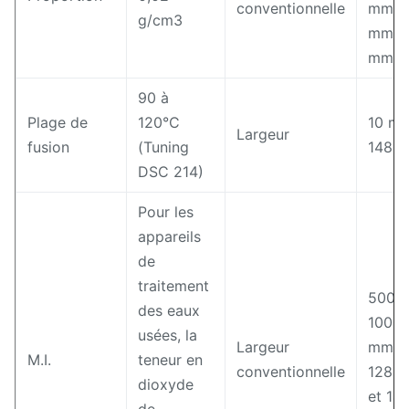
conventionnelle
mm,0.
g/cm3
mm,0.
mm
90 à
Plage de
120°C
10 m
Largeur
fusion
(Tuning
1480
DSC 214)
Pour les
appareils
de
traitement
500 
des eaux
1000
usées, la
Largeur
mm,
M.I.
teneur en
conventionnelle
1280
dioxyde
et 14