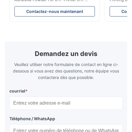
Powder Technical Parameters Bonding
application A
Parameters ( reference only) Temperature
textile fabri
Contactez-nous maintenant
Cont
110-130℃ Press 0.5-1.5 kg/cm2 Time 8-20
pattern after
S Washing Resistance 40℃ Excellent
to the touch
Washing Resistance 60℃ / Washing
rubbing res
Resistance 90℃ / DTF Powder Application:
machine ...
...
Demandez un devis
Veuillez utiliser notre formulaire de contact en ligne ci-
dessous si vous avez des questions, notre équipe vous
contactera dès que possible.
courriel
*
Téléphone / WhatsApp