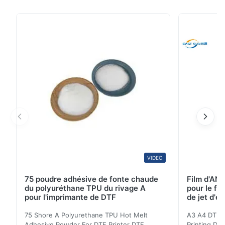
chaud Définition Ce produit est un adhésif à fusion à
chaud à film thermoplastique, confié à la libération de
papier, peut être chauffé à plusieurs reprises plastifiée
liant.Ce type d'adhésif à fusion à chaud a ...
VIDEO
75 poudre adhésive de fonte chaude
Film d'AN
du polyuréthane TPU du rivage A
pour le fi
pour l'imprimante de DTF
de jet d'en
75 Shore A Polyurethane TPU Hot Melt
A3 A4 DTF PE
Adhesive Powder For DTF Printer DTF
Printing DTF