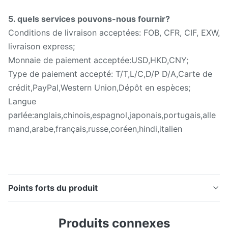
5. quels services pouvons-nous fournir?
Conditions de livraison acceptées: FOB, CFR, CIF, EXW,
livraison express;
Monnaie de paiement acceptée:USD,HKD,CNY;
Type de paiement accepté: T/T,L/C,D/P D/A,Carte de
crédit,PayPal,Western Union,Dépôt en espèces;
Langue
parlée:anglais,chinois,espagnol,japonais,portugais,alle
mand,arabe,français,russe,coréen,hindi,italien
Points forts du produit
Tissu textile 0,05 mm 0,08 mm Épaisseur
Produits connexes
Polyuréthane souple TPU Film adhésif à fusion à