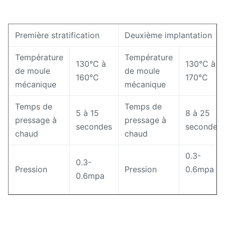
Première stratification
Deuxième implantation
Température
Température
130°C à
130°C à
de moule
de moule
160°C
170°C
mécanique
mécanique
Temps de
Temps de
5 à 15
8 à 25
pressage à
pressage à
secondes
secondes
chaud
chaud
0.3-
0.3-
Pression
Pression
0.6mpa
0.6mpa