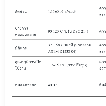
คว
สัดส่วน
1.15±0.02ก./ซม.3
ธรร
ช่วงการ
90-120°C (ปรับ DSC 214)
ควา
หลอมละลาย
32±15ก./10นาที (มาตรฐาน
ควา
มิชิแกน
ASTM D1238-04)
ธรร
อุณหภูมิการเปิด
ควา
116-150 ℃ (การปรับจูน)
ใช้งาน
ธรร
ทนต่อการซัก
40 ℃
สินค