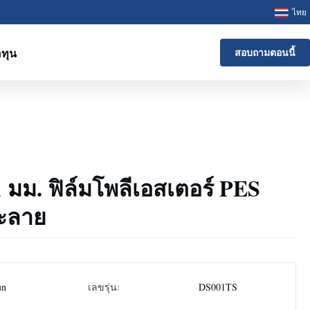
ไทย
ทุน
สอบถามตอนนี้
.1 มม. ฟิล์มโพลีเอสเตอร์ PES
ละลาย
un
เลขรุ่น:
DS001TS