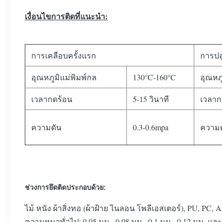
เงื่อนไขการติดที่แนะนำ:
การเคลือบครั้งแรก
การปลู
อุณหภูมิแม่พิมพ์กล
130°C-160°C
อุณหภู
เวลากดร้อน
5-15 วินาที
เวลาก
ความดัน
0.3-0.6mpa
ความด
ช่วงการยึดติดประกอบด้วย:
ไม้ หนัง ผ้าสิ่งทอ (ผ้าฝ้าย ไนลอน โพลีเอสเตอร์), PU, ​​P
ความหนาทั่วไป: 0.05 มม., 0.08 มม., 0.1 มม., 0.12 มม. และ