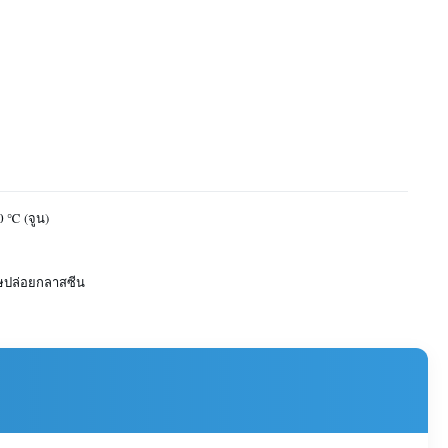
0 ℃ (จูน)
ษปล่อยกลาสซีน