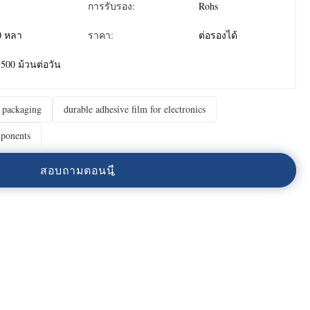
การรับรอง:
Rohs
0 หลา
ราคา:
ต่อรองได้
:
500 ม้วนต่อวัน
r packaging
durable adhesive film for electronics
mponents
ส
อ
บ
ถ
า
ม
ต
อ
น
น