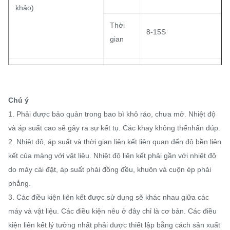
khảo)
Thời
8-15S
gian
40oC
Xuất sắc
Tổng quan
Chú ý
Kháng giặt
60oC
1. Phải được bảo quản trong bao bì khô ráo, chưa mở. Nhiệt độ
và áp suất cao sẽ gây ra sự kết tụ. Các khay không thể
nhấn đúp.
90oC
/
2. Nhiệt độ, áp suất và thời gian liên kết liên quan đến độ bền liên
kết của màng với vật liệu. Nhiệt độ liên kết phải gần với nhiệt độ
do máy cài đặt, áp suất phải đồng đều, khuôn và cuộn ép phải
phẳng.
3. Các điều kiện liên kết được sử dụng sẽ khác nhau giữa các
máy và vật liệu. Các điều kiện nêu ở đây chỉ là cơ bản. Các điều
kiện liên kết lý tưởng nhất phải được thiết lập bằng cách sản xuất