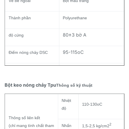
Vẻ bề ngoài
Bột màu trắng
Thành phần
Polyurethane
80±3 bờ A
độ cứng
95-115oC
Điểm nóng chảy DSC
30±7 g/10 phút
Chỉ số MI ASTM D-1238
Bột keo nóng chảy Tpu
Thông số kỹ thuật
Khả năng chống ố vàng
2.0-3.0
(mức độ)
Nhiệt
110-130oC
độ
Thông số liên kết
2
(chỉ mang tính chất tham
Nhấn
1,5-2,5 kg/cm2