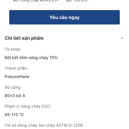
Bột nóng chảy ROHS DTF
Bột 15S DTF
Yêu cầu ngay
Chi tiết sản phẩm
Từ khóa:
Bột kết dính nóng chảy TPU
Thành phần:
Polyurethane
độ cứng:
80±3 bờ A
Phạm vi nóng chảy DSC:
95-115 °C
Chỉ số dòng chảy tan chảy ASTM D-1238: