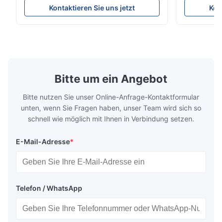
Parameters ( reference only) Temperature
textile fabri
f*q
Kontaktieren Sie uns jetzt
Kon
F
110-130℃ Press 0.5-1.5 kg/cm2 Time 8-20
pattern after
S Washing Resistance 40℃ Excellent
to the touch
Apr 21.2026
Washing Resistance 60℃ / Washing
rubbing res
Excellent communication, very fast shipping and great quality. I
Resistance 90℃ / DTF Powder Application:
machine ...
...
am so happy and thankful! I will definitely order again.
Bitte um ein Angebot
Bitte nutzen Sie unser Online-Anfrage-Kontaktformular
unten, wenn Sie Fragen haben, unser Team wird sich so
schnell wie möglich mit Ihnen in Verbindung setzen.
E-Mail-Adresse
*
Telefon / WhatsApp