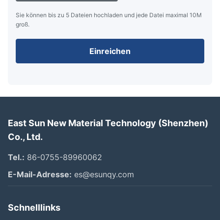
Sie können bis zu 5 Dateien hochladen und jede Datei maximal 10M
groß.
Einreichen
East Sun New Material Technology (Shenzhen)
Co., Ltd.
Tel.:
86-0755-89960062
E-Mail-Adresse:
es@esunqy.com
Schnelllinks