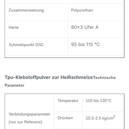
Zusammensetzung
Polyurethan
80±3 Ufer A
Härte
95 bis 115 °C
Schmelzpunkt DSC
30 ± 7 g/10min
MI-Index ASTM D-1238
Tpu-Klebstoffpulver zur Heißschmelze
Technische
Widerstandsfähigkeit gegen
2.0 bis 3.0
Parameter
Gelbfärbung (Niveau)
Temperatur
110 bis 130°C
Verbindungsparameter
2
Drücken
10,5-2,5 kg/cm
(nur zur Referenz)