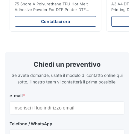
75 Shore A Polyurethane TPU Hot Melt
A3 A4 DTF PE
review.
Adhesive Powder For DTF Printer DTF
Printing DTF
Powder Technical Parameters Bonding
application A
Parameters ( reference only) Temperature
textile fabri
f*q
Contattaci ora
F
110-130℃ Press 0.5-1.5 kg/cm2 Time 8-20
pattern after
S Washing Resistance 40℃ Excellent
to the touch
Apr 21.2026
Washing Resistance 60℃ / Washing
rubbing res
Excellent communication, very fast shipping and great quality. I
Resistance 90℃ / DTF Powder Application:
machine ...
...
am so happy and thankful! I will definitely order again.
Chiedi un preventivo
Se avete domande, usate il modulo di contatto online qui
sotto, il nostro team vi contatterà il prima possibile.
e-mail
*
Telefono / WhatsApp