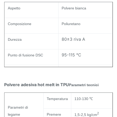
Aspetto
Polvere bianca
Composizione
Poliuretano
80±3 riva A
Durezza
95-115 ℃
Punto di fusione DSC
30±7 g/10min
Indice MI ASTM D-1238
Polvere adesiva hot melt in TPU
Parametri tecnici
Resistenza all'ingiallimento
2.0-3.0
(livello)
Temperatura
110-130 ℃
Parametri di
2
legame
Premere
1,5-2,5 kg/cm