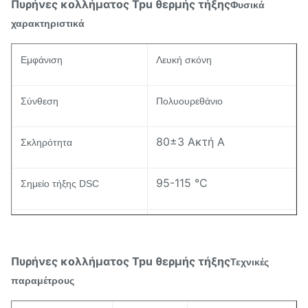
Πυρήνες κολλήματος Tpu θερμής τήξης
Φυσικά
χαρακτηριστικά
Εμφάνιση
Λευκή σκόνη
Σύνθεση
Πολυουρεθάνιο
80±3 Ακτή Α
Σκληρότητα
95-115 °C
Σημείο τήξης DSC
30±7 g/10min
Δείκτης MI ASTM D-1238
Πυρήνες κολλήματος Tpu θερμής τήξης
Τεχνικές
Ανθεκτικότητα στην
2.0-3.0
παραμέτρους
ερυθρότητα (επίπεδο)