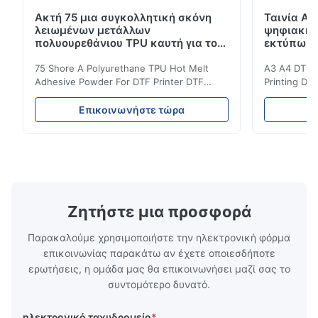
S*x
S
Ακτή 75 μια συγκολλητική σκόνη
Ταινία A3
λειωμένων μετάλλων
ψηφιακή 
May 13.2026
πολυουρεθάνιου TPU καυτή για τον
εκτύπωσης
The buyer was very satisfied with the product and left a 5-star
εκτυπωτή DTF
75 Shore A Polyurethane TPU Hot Melt
A3 A4 DTF PE
review.
Adhesive Powder For DTF Printer DTF
Printing DTF
Powder Technical Parameters Bonding
application A
Parameters ( reference only) Temperature
textile fabri
f*q
Επικοινωνήστε τώρα
Ε
F
110-130℃ Press 0.5-1.5 kg/cm2 Time 8-20
pattern after
S Washing Resistance 40℃ Excellent
to the touch
Apr 21.2026
Washing Resistance 60℃ / Washing
rubbing res
Excellent communication, very fast shipping and great quality. I
Resistance 90℃ / DTF Powder Application:
machine ...
...
am so happy and thankful! I will definitely order again.
Ζητήστε μια προσφορά
Παρακαλούμε χρησιμοποιήστε την ηλεκτρονική φόρμα
επικοινωνίας παρακάτω αν έχετε οποιεσδήποτε
ερωτήσεις, η ομάδα μας θα επικοινωνήσει μαζί σας το
συντομότερο δυνατό.
ηλεκτρονικό ταχυδρομείο
*