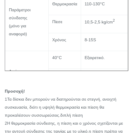
Θερμοκρασία
110-130°C
Παράμετροι
σύνδεσης
2
Πίεσε
10,5-2,5 kg/cm
(μόνο για
αναφορά)
Χρόνος
8-15S
40°C
Εξαιρετικό.
Αντίσταση στο
Γενικά
60°C
πλύσιμο
Προσοχή!
90°C
/
1Τα δίσκια δεν μπορούν να διατηρούνται σε στεγνή, ανοιχτή
συσκευασία, διότι η υψηλή θερμοκρασία και πίεση θα
προκαλέσουν συσσωρεύσεις.
διπλή πίεση
2Η θερμοκρασία σύνδεσης, η πίεση και ο χρόνος σχετίζονται με
την αντοχή σύνδεσης της ταινίας με το υλικό.η πίεση πρέπει να