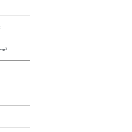
℃
2
/cm