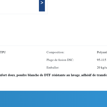
>
e TPU
Composition:
Polyuré
Plage de fusion DSC:
95-115
Emballer:
20 kg/s
nfort doux
poudre blanche de DTF résistante au lavage
adhésif de transf
,
,