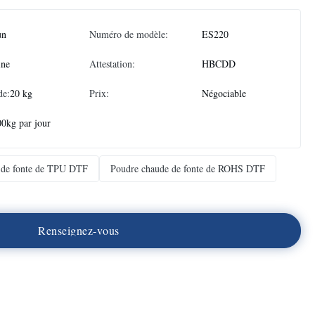
un
Numéro de modèle:
ES220
ine
Attestation:
HBCDD
de:
20 kg
Prix:
Négociable
0kg par jour
 de fonte de TPU DTF
Poudre chaude de fonte de ROHS DTF
R
e
n
s
e
i
g
n
e
z
-
v
o
u
s