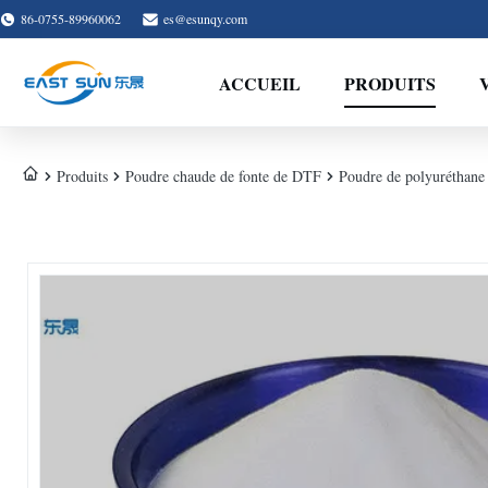
86-0755-89960062
es@esunqy.com
ACCUEIL
PRODUITS
Produits
Poudre chaude de fonte de DTF
Poudre de polyuréthane 