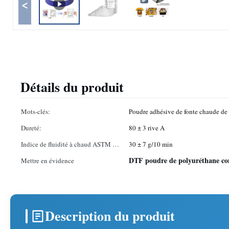
<
Détails du produit
Mots-clés:
Poudre adhésive de fonte chaude d
Dureté:
80 ± 3 rive A
Indice de fluidité à chaud ASTM D-
30 ± 7 g/10 min
1238:
DTF poudre de polyuréthane co
Mettre en évidence
Description du produit