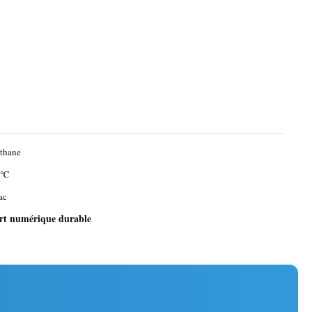
thane
 ℃
ac
ert numérique durable