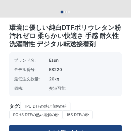
環境に優しい純白DTFポリウレタン粉
汚れゼロ 柔らかい快適さ 手感 耐久性
洗濯耐性 デジタル転送接着剤
ブランド名:
Esun
モデル番号:
ES220
最低注文数量:
20kg
価格:
交渉可能
タグ:
TPU DTFの熱い溶解の粉
ROHS DTFの熱い溶解の粉
15S DTFの粉