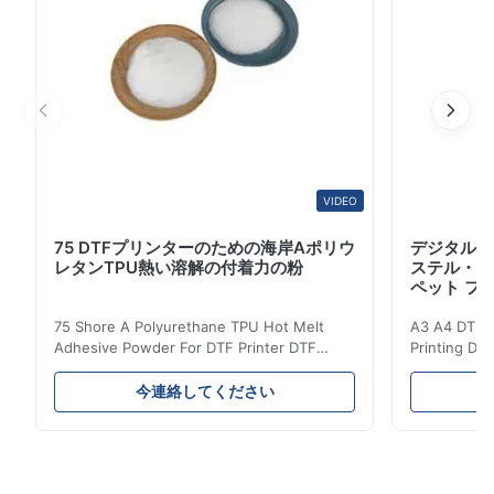
身体 的 な 特徴 外見 白い粉末 構成 ポリウレタン 硬さ
80±3 岸 A 溶...
S*x
S
May 13.2026
The buyer was very satisfied with the product and left a 5-star
review.
VIDEO
S*x
S
75 DTFプリンターのための海岸Aポリウ
デジタル 
レタンTPU熱い溶解の付着力の粉
ステル・フィ
May 13.2026
ペット フ
The buyer was very satisfied with the product and left a 5-star
75 Shore A Polyurethane TPU Hot Melt
A3 A4 DTF PE
review.
Adhesive Powder For DTF Printer DTF
Printing DTF
Powder Technical Parameters Bonding
application A
Parameters ( reference only) Temperature
textile fabri
f*q
今連絡してください
F
110-130℃ Press 0.5-1.5 kg/cm2 Time 8-20
pattern after
S Washing Resistance 40℃ Excellent
to the touch
Apr 21.2026
Washing Resistance 60℃ / Washing
rubbing res
Excellent communication, very fast shipping and great quality. I
Resistance 90℃ / DTF Powder Application:
machine ...
...