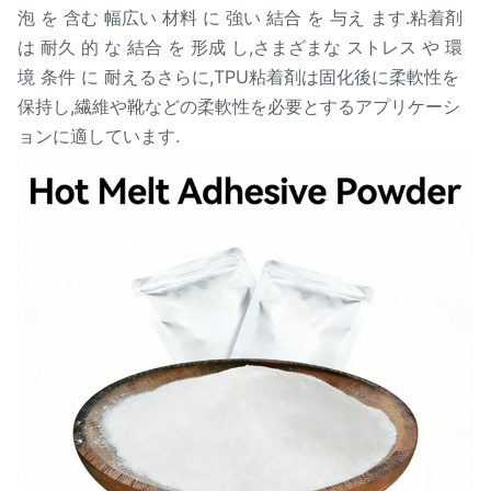
泡 を 含む 幅広い 材料 に 強い 結合 を 与え ます.粘着剤
は 耐久 的 な 結合 を 形成 し,さまざまな ストレス や 環
境 条件 に 耐えるさらに,TPU粘着剤は固化後に柔軟性を
保持し,繊維や靴などの柔軟性を必要とするアプリケーシ
ョンに適しています.