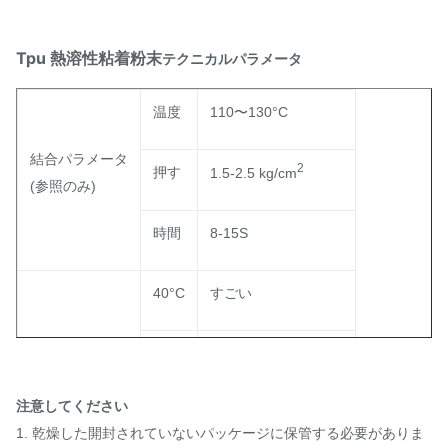
MI インデックス ASTM
30±7g/10分
D-1238
Tpu 熱溶性粘着粉末
テクニカルパラメータ
黄化耐性 (レベル)
2.0-3 わかった0
温度
110〜130°C
結合パラメータ
2
押す
1.5-2.5 kg/cm
(参照のみ)
時間
8-15S
40°C
すごい
一般的な
洗浄 耐性
60°C
注意してください
90°C
/
1. 乾燥した開封されていないパッケージに保管する必要がありま