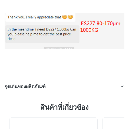
จุดเด่นของผลิตภัณฑ์
DTF การพิมพ์ 1 กิโลกรัม Tpu DTF ขนาดผง สารสอดคล้อง:
สินค้าที่เกี่ยวข้อง
DTF สะเก็ดผงสอดคล้องละลายร้อนเป็นสื่อสอดคล้องใน
กระบวนการพิมพ์ DTFมันถูกนําไปใช้กับรูปแบบที่พิมพ์บน
ฟิล์มพกพา และใช้ในการติดรูปแบบกับผ้าระหว่าง