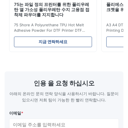
75는 파일 정의 프린터를 위한 폴리우레
폴리에스테
탄 열 가소성 폴리우레탄 수지 고융점 접
크젯을 위한 
착제 파우더를 지지합니다
75 Shore A Polyurethane TPU Hot Melt
A3 A4 DTF PE
Adhesive Powder For DTF Printer DTF
Printing DTF
Powder Technical Parameters Bonding
application A
Parameters ( reference only) Temperature
textile fabri
지금 연락하세요
110-130℃ Press 0.5-1.5 kg/cm2 Time 8-20
pattern after
S Washing Resistance 40℃ Excellent
to the touch
Washing Resistance 60℃ / Washing
rubbing res
Resistance 90℃ / DTF Powder Application:
machine ...
...
인용 을 요청 하십시오
아래의 온라인 문의 연락 양식을 사용하시기 바랍니다. 질문이
있으시면 저희 팀이 가능한 한 빨리 연락합니다.
이메일
*