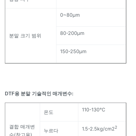
0~80μm
80-200μm
분말 크기 범위
150-250μm
기술적인 매개변수:
DTF용 분말
110-130℃
온도
결합 매개변
2
1.5-2.5kg/cm2
누르다
수(참고용)