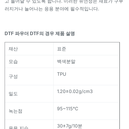
고 늘어날 수 있도록 합니다. 이러한 유연성은 재료가 구부
러지거나 늘어나는 응용 분야에 필수적입니다.
제품 설명
DTF 파우더
DTF의 경우
재산
표준
모습
백색분말
TPU
구성
1.20±0.02g/cm3
밀도
95~115℃
녹는점
30±7g/10분
용융 지수