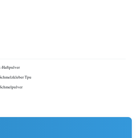
-Haftpulver
Schmelzkleber Tpu
 Schmelpulver