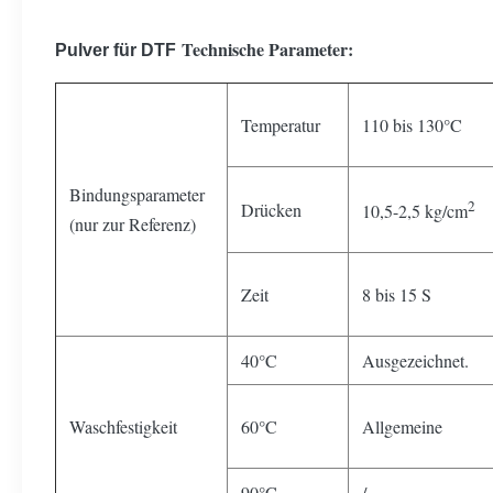
Technische Parameter:
Pulver für DTF
Temperatur
110 bis 130°C
Bindungsparameter
2
Drücken
10,5-2,5 kg/cm
(nur zur Referenz)
Zeit
8 bis 15 S
40°C
Ausgezeichnet.
Waschfestigkeit
60°C
Allgemeine
90°C
/