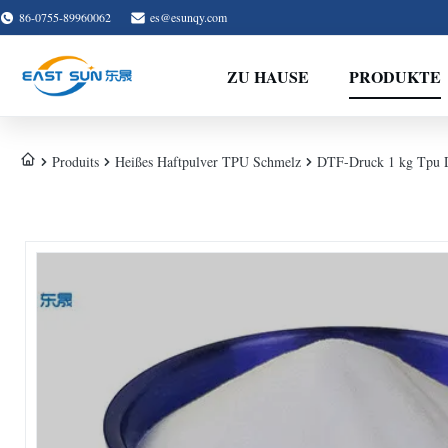
86-0755-89960062
es@esunqy.com
ZU HAUSE
PRODUKTE
Produits
Heißes Haftpulver TPU Schmelz
DTF-Druck 1 kg Tpu D