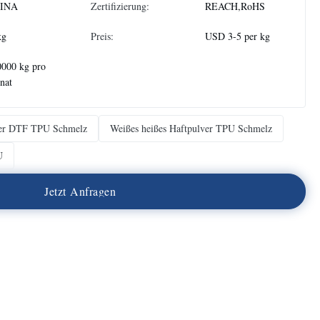
INA
Zertifizierung:
REACH,RoHS
kg
Preis:
USD 3-5 per kg
0000 kg pro
nat
ver DTF TPU Schmelz
Weißes heißes Haftpulver TPU Schmelz
U
J
e
t
z
t
A
n
f
r
a
g
e
n