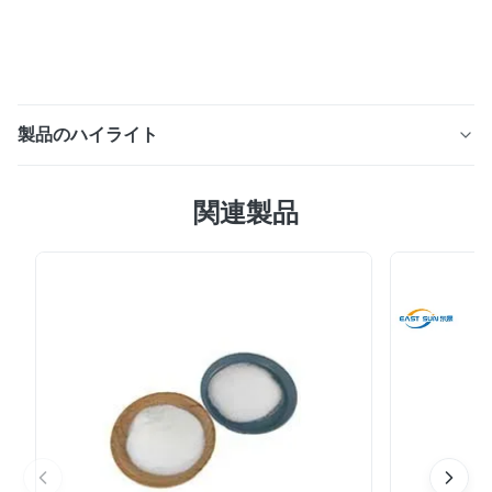
製品のハイライト
DTF 印刷 1kg Tpu DTF 粉末接着剤ホットメルト白い接着
関連製品
剤粉末 接着媒体: DTF ホットメルト接着剤パウダーは、
DTF 印刷プロセスで接着媒体として機能します。キャリ
アフィルム上の印刷デザインに適用され、熱転写プロセス
中にデザインを布地に接着するために使用されます。 活
性化: 接着パウダーは、転写プロセス中に活性化するため
に熱を必要とします。ヒートプレスを使用して熱にさらさ
れると、パウダーが溶けてデザインと生地の間に強力な結
合が形成されます。 接着強度: DTF ホットメルト接着剤
パウダーはさまざまな布地に強力に接着し、デザインを確
実に転写して布地表面に接着します。これにより、耐...