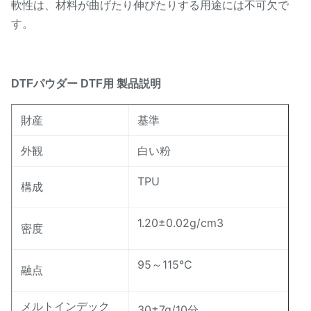
軟性は、材料が曲げたり伸びたりする用途には不可欠で
す。
製品説明
DTFパウダー
DTF用
財産
基準
外観
白い粉
TPU
構成
1.20±0.02g/cm3
密度
95～115℃
融点
メルトインデック
30±7g/10分