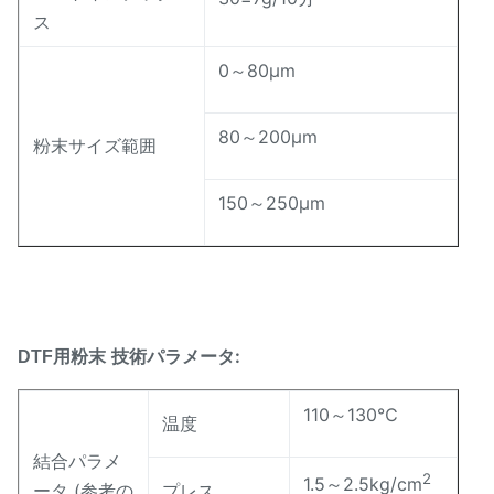
ス
0～80μm
80～200μm
粉末サイズ範囲
150～250μm
技術パラメータ:
DTF用粉末
110～130℃
温度
結合パラメ
2
1.5～2.5kg/cm
ータ (参考の
プレス