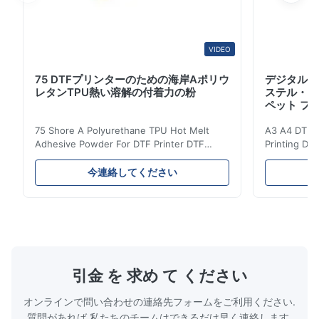
VIDEO
75 DTFプリンターのための海岸Aポリウ
デジタル 
レタンTPU熱い溶解の付着力の粉
ステル・フィ
ペット フ
75 Shore A Polyurethane TPU Hot Melt
A3 A4 DTF PE
Adhesive Powder For DTF Printer DTF
Printing DTF
Powder Technical Parameters Bonding
application A
Parameters ( reference only) Temperature
textile fabri
今連絡してください
110-130℃ Press 0.5-1.5 kg/cm2 Time 8-20
pattern after
S Washing Resistance 40℃ Excellent
to the touch
Washing Resistance 60℃ / Washing
rubbing res
Resistance 90℃ / DTF Powder Application:
machine ...
...
引金 を 求め て ください
オンラインで問い合わせの連絡先フォームをご利用ください.
質問があれば,私たちのチームはできるだけ早く連絡します.