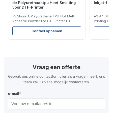
de Polyurethaantpu Heet Smelting
Inkjet-fil
voor DTF-Printer
75 Shore A Polyurethane TPU Hot Melt
A3 A4 DTF PE
Adhesive Powder For DTF Printer DTF
Printing DTF
Powder Technical Parameters Bonding
application A
Parameters ( reference only) Temperature
textile fabri
Contact opnemen
110-130℃ Press 0.5-1.5 kg/cm2 Time 8-20
pattern after
S Washing Resistance 40℃ Excellent
to the touch
Washing Resistance 60℃ / Washing
rubbing res
Resistance 90℃ / DTF Powder Application:
machine ...
...
Vraag een offerte
Gebruik ons online contactformulier als u vragen heeft, ons
team zal u zo snel mogelijk contacteren.
e-mail
*