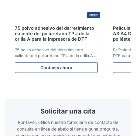
VIDEO
75 polvo adhesivo del derretimiento
Película 
caliente del poliuretano TPU de la
A3 A4 DTF 
orilla A para la impresora de DTF
poliéster 
de tinta d
75 polvo adhesivo del derretimiento
Película d
caliente del poliuretano TPU de la orilla A
DTF para la 
para la impresora de DTF DTF pulverizan
de Digitace
parámetros técnicos Parámetros de enlace
DOMÉSTICO d
Contacta ahora
(referencia única) Temperatura 110-130℃
animal domé
Prensa 0.5-1.5 kg/cm2 Tiempo 8-20 S
clase de tela
Resistencia que se lava 40℃ Excelente
pelar apaga
Resistencia que se lava ...
planchar es b
Solicitar una cita
Por favor, utilice nuestro formulario de contacto de
consulta en línea de abajo si tiene alguna pregunta,
nuestro equipo se pondrá en contacto con usted tan