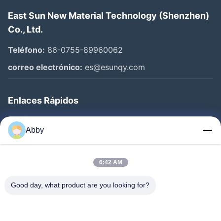
East Sun New Material Technology (Shenzhen)
Co., Ltd.
Teléfono:
86-0755-89960062
correo electrónico:
es@esunqy.com
Enlaces Rápidos
Inicio
Abby
Productos
Los Vídeos
6:42 AM
Sobre Nosotros
Good day, what product are you looking for?
Visita A La Fábrica
Control De Calidad