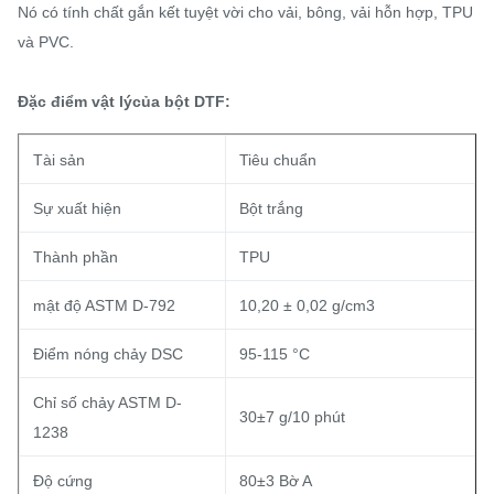
Nó có tính chất gắn kết tuyệt vời cho vải, bông, vải hỗn hợp, TPU
và PVC.
Đặc điểm vật lý
của bột DTF:
Tài sản
Tiêu chuẩn
Sự xuất hiện
Bột trắng
Thành phần
TPU
mật độ ASTM D-792
10,20 ± 0,02 g/cm3
Điểm nóng chảy DSC
95-115 °C
Chỉ số chảy ASTM D-
30±7 g/10 phút
1238
Độ cứng
80±3 Bờ A