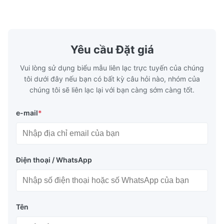
Washing Resistance 60℃ / Washing
rubbing res
Resistance 90℃ / DTF Powder Application:
machine ...
...
Yêu cầu Đặt giá
Vui lòng sử dụng biểu mẫu liên lạc trực tuyến của chúng
tôi dưới đây nếu bạn có bất kỳ câu hỏi nào, nhóm của
chúng tôi sẽ liên lạc lại với bạn càng sớm càng tốt.
e-mail
*
Điện thoại / WhatsApp
Tên