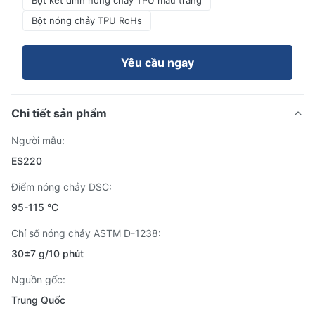
Bột kết dính nóng chảy TPU màu trắng
Bột nóng chảy TPU RoHs
Yêu cầu ngay
Chi tiết sản phẩm
Người mẫu:
ES220
Điểm nóng chảy DSC:
95-115 °C
Chỉ số nóng chảy ASTM D-1238:
30±7 g/10 phút
Nguồn gốc:
Trung Quốc