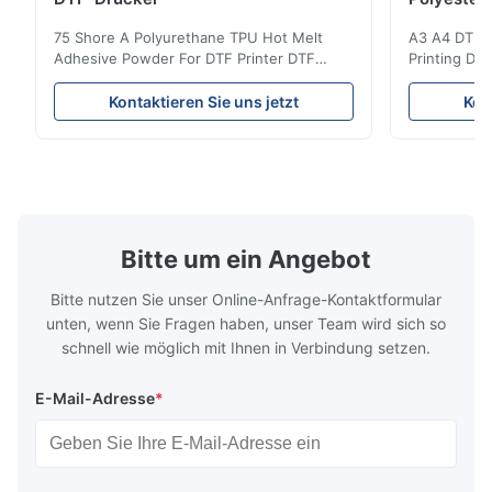
75 Shore A Polyurethane TPU Hot Melt
A3 A4 DTF PE
Adhesive Powder For DTF Printer DTF
Printing DTF
Powder Technical Parameters Bonding
application A
Parameters ( reference only) Temperature
textile fabri
Kontaktieren Sie uns jetzt
Kon
110-130℃ Press 0.5-1.5 kg/cm2 Time 8-20
pattern after
S Washing Resistance 40℃ Excellent
to the touch
Washing Resistance 60℃ / Washing
rubbing res
Resistance 90℃ / DTF Powder Application:
machine ...
...
Bitte um ein Angebot
Bitte nutzen Sie unser Online-Anfrage-Kontaktformular
unten, wenn Sie Fragen haben, unser Team wird sich so
schnell wie möglich mit Ihnen in Verbindung setzen.
E-Mail-Adresse
*