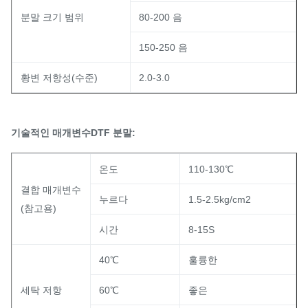
분말 크기 범위
80-200 음
150-250 음
황변 저항성(수준)
2.0-3.0
기술적인 매개변수
DTF 분말:
온도
110-130℃
결합 매개변수
누르다
1.5-2.5kg/cm2
(참고용)
시간
8-15S
40℃
훌륭한
세탁 저항
60℃
좋은