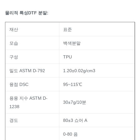
물리적 특성
DTF 분말:
재산
표준
모습
백색분말
구성
TPU
밀도 ASTM D-792
1.20±0.02g/cm3
융점 DSC
95~115℃
용융 지수 ASTM D-
30±7g/10분
1238
경도
80±3 쇼어 A
0-80 음