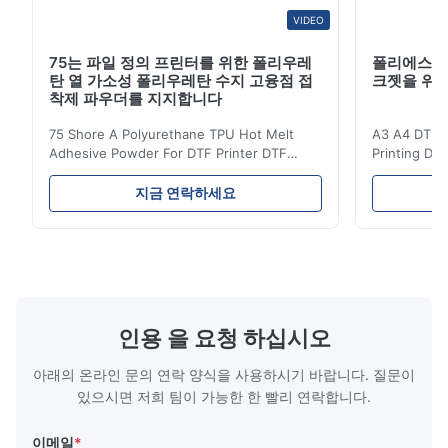
VIDEO
75는 파일 정의 프린터를 위한 폴리우레
폴리에스테
탄 열 가소성 폴리우레탄 수지 고융점 접
크젯을 위한 
착제 파우더를 지지합니다
75 Shore A Polyurethane TPU Hot Melt
A3 A4 DTF PE
Adhesive Powder For DTF Printer DTF
Printing DTF
Powder Technical Parameters Bonding
application A
Parameters ( reference only) Temperature
textile fabri
지금 연락하세요
110-130℃ Press 0.5-1.5 kg/cm2 Time 8-20
pattern after
S Washing Resistance 40℃ Excellent
to the touch
Washing Resistance 60℃ / Washing
rubbing res
Resistance 90℃ / DTF Powder Application:
machine ...
...
인용 을 요청 하십시오
아래의 온라인 문의 연락 양식을 사용하시기 바랍니다. 질문이
있으시면 저희 팀이 가능한 한 빨리 연락합니다.
이메일
*