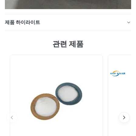
제품 하이라이트
즉시 눈물 백색 DTF TPU 전사 분말 획일한 인쇄 부드럽고
관련 제품
유연한 손 느낌 우수한 세척 내구성 DTF 프린터 소모품 소
재:TPU 모델:ES220 DTF 분말의 생산 설명:핫멜트 접착제
분말은 폴리우레탄 열가소성 분말 핫멜트 접착제입니다.
부드러운 손잡이와 확실한 탄력성, 뛰어난 작업성. 직물,
면, 혼방 직물, TPU 및 PVC에 대한 접착성이 우수합니다.
물리적 특성DTF 분말: 재산 표준 모습 백색분말 구성 TPU
밀도 ASTM D-792 1.20±0.02g/cm3 융점 DSC
95~115℃ 용융 지수 ASTM D-1238 ...