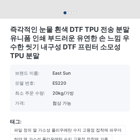
즉각적인 눈물 흰색 DTF TPU 전송 분말
유니폼 인쇄 부드러운 유연한 손 느낌 우
수한 씻기 내구성 DTF 프린터 소모성
TPU 분말
브랜드 이름:
East Sun
모델 번호:
ES220
최소 주문 수량:
20kg/가방
가격:
협상 가능
태그:
파일 정의 열 가소성 폴리우레탄 수지 고융점 접착제 파우더
하얀 열 가소성 폴리우레탄 수지 고융점 접착제 가루