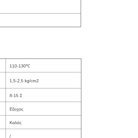
110-130℃
1,5-2,5 kg/cm2
8-15 Σ
Εξοχος
Καλός
/