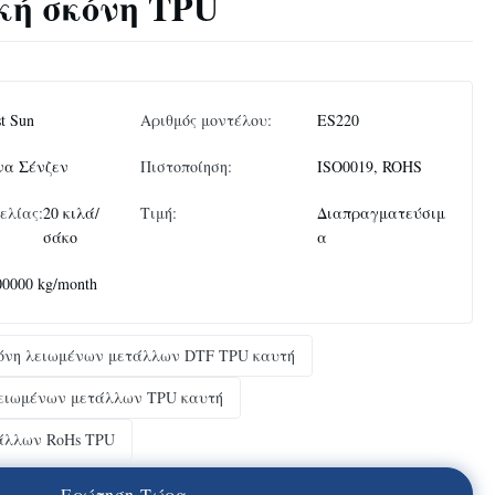
ή σκόνη TPU
t Sun
Αριθμός μοντέλου:
ES220
να Σένζεν
Πιστοποίηση:
ISO0019, ROHS
ελίας:
20 κιλά/
Τιμή:
Διαπραγματεύσιμ
σάκο
α
00000 kg/month
κόνη λειωμένων μετάλλων DTF TPU καυτή
λειωμένων μετάλλων TPU καυτή
άλλων RoHs TPU
Ε
ρ
ώ
τ
η
σ
η
Τ
ώ
ρ
α