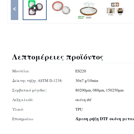
<
Λεπτομέρειες προϊόντος
Μοντέλο:
ES220
Δείκτης τήξης ASTM D-1238:
30±7 g/10min
Συμβατικό μέγεθος:
80200µm, 080µm, 150250µm
Λέξη κλειδί:
σκόνη dtf
Υλικό:
TPU
Άμεση ρήξη DTF σκόνη μετα
Επισημαίνω