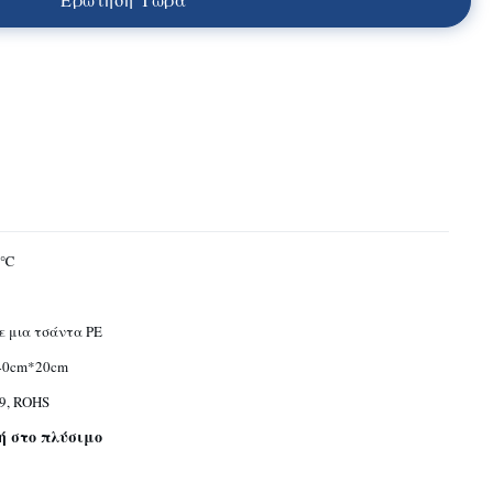
 ℃
ε μια τσάντα PE
40cm*20cm
9, ROHS
ή στο πλύσιμο