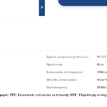
>
Σημείο λειωμένων μετάλλων
95-115
DSC:
Προέλευση:
Κίνα
Συσκευασία λεπτομέρειες:
20KG σ
Μέγεθος συσκευασίας:
60cm*
Πιστοποιητικό:
ISO001
φοράς TPU
Ελαστικός ευέλικτος εκτυπωτής DTF
Υψηλότερη αντοχ
,
,