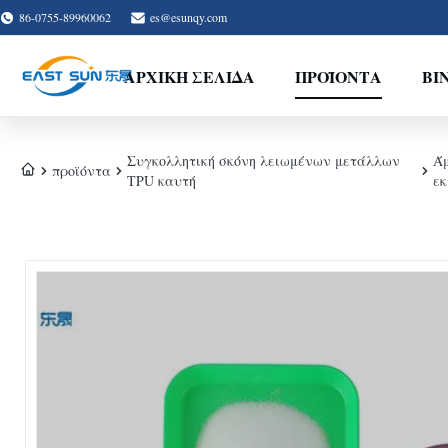
86-0755-89960062
es@esunqy.com
ΑΡΧΙΚΉ ΣΕΛΊΔΑ
ΠΡΟΪΌΝΤΑ
ΒΊ
Συγκολλητική σκόνη λειωμένων μετάλλων
Άμ
προϊόντα
TPU καυτή
ε