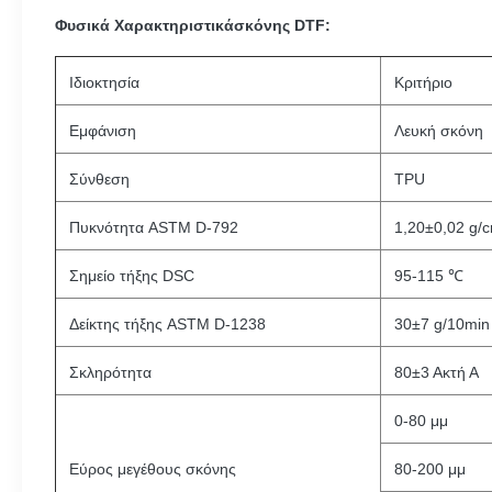
Φυσικά Χαρακτηριστικά
σκόνης DTF:
Ιδιοκτησία
Κριτήριο
Εμφάνιση
Λευκή σκόνη
Σύνθεση
TPU
Πυκνότητα ASTM D-792
1,20±0,02 g/
Σημείο τήξης DSC
95-115 ℃
Δείκτης τήξης ASTM D-1238
30±7 g/10min
Σκληρότητα
80±3 Ακτή Α
0-80 μμ
Εύρος μεγέθους σκόνης
80-200 μμ