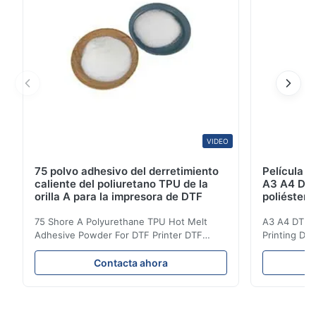
C*o
C
Mar 3.2026
good
VIDEO
75 polvo adhesivo del derretimiento
Película 
caliente del poliuretano TPU de la
A3 A4 DTF 
orilla A para la impresora de DTF
poliéster 
de tinta d
75 Shore A Polyurethane TPU Hot Melt
A3 A4 DTF PE
Adhesive Powder For DTF Printer DTF
Printing DTF
Powder Technical Parameters Bonding
application A
Parameters ( reference only) Temperature
textile fabri
Contacta ahora
110-130℃ Press 0.5-1.5 kg/cm2 Time 8-20
pattern after
S Washing Resistance 40℃ Excellent
to the touch
Washing Resistance 60℃ / Washing
rubbing res
Resistance 90℃ / DTF Powder Application:
machine ...