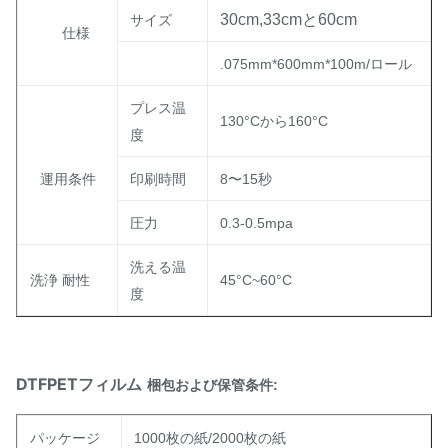
30cm,33cmと60cm
サイズ
仕様
.075mm*600mm*100m/ロール
プレス温
130°Cから160°C
度
運用条件
印刷時間
8〜15秒
圧力
0.3-0.5mpa
洗える温
洗浄 耐性
45°C~60°C
度
DTFPETフィルム
梱包および保管条件:
パッケージ
1000枚の紙/2000枚の紙