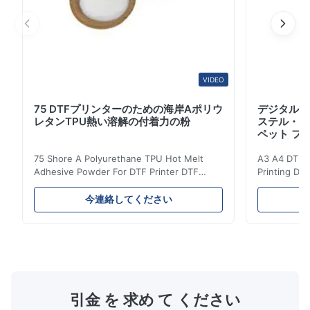
Mar 3.2026
good
VIDEO
75 DTFプリンターのための海岸Aポリウ
デジタル 
レタンTPU熱い溶解の付着力の粉
ステル・フィ
ペット フ
75 Shore A Polyurethane TPU Hot Melt
A3 A4 DTF PE
Adhesive Powder For DTF Printer DTF
Printing DTF
Powder Technical Parameters Bonding
application A
Parameters ( reference only) Temperature
textile fabri
今連絡してください
110-130℃ Press 0.5-1.5 kg/cm2 Time 8-20
pattern after
S Washing Resistance 40℃ Excellent
to the touch
Washing Resistance 60℃ / Washing
rubbing res
Resistance 90℃ / DTF Powder Application:
machine ...
...
引金 を 求め て ください