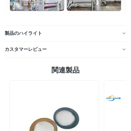
製品のハイライト
Tシャツ印刷 双面マットDTFプリント PET熱伝送DTFフィ
カスタマーレビュー
ルムロール 主要 な 利点: 耐久性と洗濯耐性:DTF PETフィ
ルム転送は耐久性があり,洗濯に耐性があり,印刷されたデ
5.0
ザインの長寿と活力を保証します. 色 の 精度:PET フィル
関連製品
最近の50件のレビューに基づいて
ム の 透明性 は,色 の 正確 性 と 鋭さ を 保ち,様々な 基板
5
100%
に 高い 品質 の 鮮明 な デザイン を 生み出します. 応用:
4
0
繊維印刷:DTF PETフィルムは,衣類,アクセサリー,繊維,プ
3
0
ロモーションアイテムにカスタムデザインを作成するため
2
0
1
0
に繊維印刷に使用されています. カスタム商品: パーソナ
ライズされた衣類,ブランド商品,特定の好みや...
C*o
C