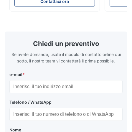
Parameters ( reference only) Temperature
textile fabri
Contattaci ora
110-130℃ Press 0.5-1.5 kg/cm2 Time 8-20
pattern after
S Washing Resistance 40℃ Excellent
to the touch
Washing Resistance 60℃ / Washing
rubbing res
Resistance 90℃ / DTF Powder Application:
machine ...
...
Chiedi un preventivo
Se avete domande, usate il modulo di contatto online qui
sotto, il nostro team vi contatterà il prima possibile.
e-mail
*
Telefono / WhatsApp
Nome