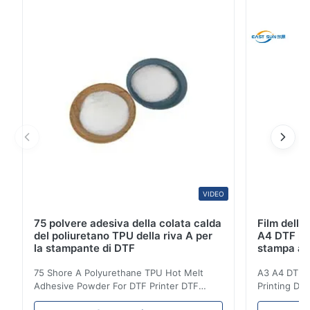
garantendo longevità e vivacità dei disegni ...
4
0
3
0
2
0
1
0
C*o
C
Mar 3.2026
good
VIDEO
75 polvere adesiva della colata calda
Film dell
del poliuretano TPU della riva A per
A4 DTF per 
la stampante di DTF
stampa a g
75 Shore A Polyurethane TPU Hot Melt
A3 A4 DTF PE
Adhesive Powder For DTF Printer DTF
Printing DTF
Powder Technical Parameters Bonding
application A