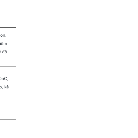
họn.
niêm
t độ
30oC,
p, kệ