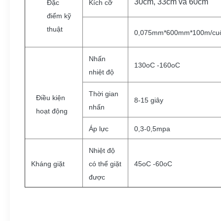
30cm, 33cm và 60cm
Đặc
Kích cỡ
điểm kỹ
thuật
0,075mm*600mm*100m/cu
Nhấn
130oC -160oC
nhiệt độ
Thời gian
Điều kiện
8-15 giây
nhấn
hoạt động
Áp lực
0,3-0,5mpa
Nhiệt độ
Kháng giặt
có thể giặt
45oC -60oC
được