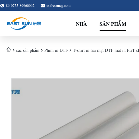
86-0755-89960062
es@esunqy.com
NHÀ
SẢN PHẨM
các sản phẩm
Phim in DTF
T-shirt in hai mặt DTF mat in PET 