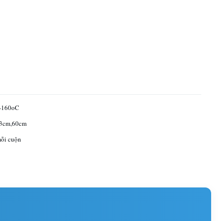
-160oC
3cm,60cm
ỗi cuộn