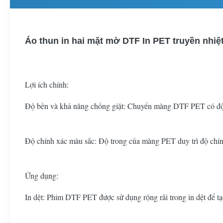
Áo thun in hai mặt mờ DTF In PET truyền nhi
Lợi ích chính:
Độ bền và khả năng chống giặt: Chuyển màng DTF PET có độ bề
Độ chính xác màu sắc: Độ trong của màng PET duy trì độ chính 
Ứng dụng:
In dệt: Phim DTF PET được sử dụng rộng rãi trong in dệt để tạo