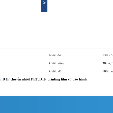
>
Nhiệt độ:
130oC 
Chiều rộng:
30cm,3
Chiều dài:
100m m
m DTF chuyển nhiệt PET
DTF printing film có bảo hành
,