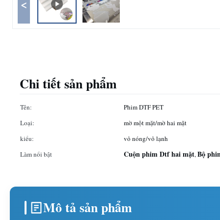
<
Chi tiết sản phẩm
Tên:
Phim DTF PET
Loại:
mờ một mặt/mờ hai mặt
kiểu:
vỏ nóng/vỏ lạnh
Cuộn phim Dtf hai mặt
Bộ phi
Làm nổi bật
,
Mô tả sản phẩm