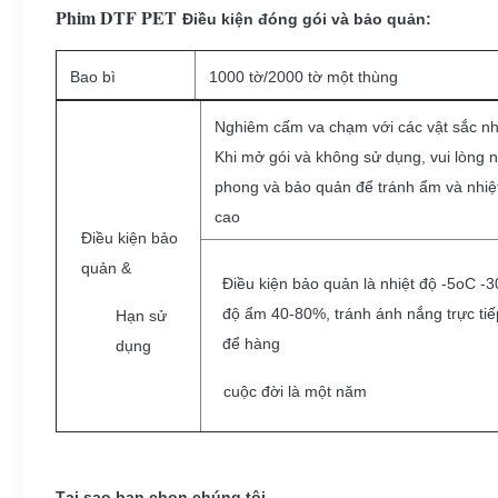
Phim DTF PET
Điều kiện đóng gói và bảo quản:
Bao bì
1000 tờ/2000 tờ một thùng
Nghiêm cấm va chạm với các vật sắc n
Khi mở gói và không sử dụng, vui lòng 
phong và bảo quản để tránh ẩm và nhiệ
cao
Điều kiện bảo
quản &
Điều kiện bảo quản là nhiệt độ -5oC -
độ ẩm 40-80%, tránh ánh nắng trực tiế
Hạn sử
để hàng
dụng
cuộc đời là một năm
Tại sao bạn chọn chúng tôi