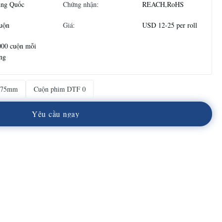
ung Quốc
Chứng nhận:
REACH,RoHS
uộn
Giá:
USD 12-25 per roll
000 cuộn mỗi
ng
075mm
Cuộn phim DTF 0
Y
ê
u
c
ầ
u
n
g
a
y