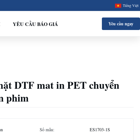
Tiếng Việt
I
YÊU CẦU BÁO GIÁ
Yêu cầu ngay
i mặt DTF mat in PET chuyển
n phim
un
Số mẫu:
ES1703-1S