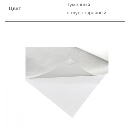
Туманный
Цвет
полупрозрачный
Диапазон толщины
0,125–0,15 мм
Диапазон ширины
5 мм - 1580 мм
Температура
110-145℃
активации
Индекс текучести
12±5см³/10мин
расплава
85±3 (по Шору А)
Твердость
Пропорция
1,18±0,02 г/см³