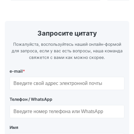
S Washing Resistance 40℃ Excellent
to the touch
Washing Resistance 60℃ / Washing
rubbing res
Resistance 90℃ / DTF Powder Application:
machine ...
...
Запросите цитату
Пожалуйста, воспользуйтесь нашей онлайн-формой
для запроса, если у вас есть вопросы, наша команда
свяжется с вами как можно скорее.
e-mail
*
Телефон / WhatsApp
Имя