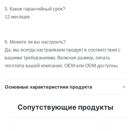
5. Каков гарантийный срок?
12 месяцев
6. Можете ли вы настроить?
Да, мы всегда настраиваем продукт в соответствии с
вашими требованиями. Включая размер, печать
логотипа вашей компании. OEM или ODM доступны
Основные характеристики продукта
Универсальная ламинирующая термоплавкая
Сопутствующие продукты
клейкая пленка из ТПУ, мягкий эластичный
клеевой лист для ткани, искусственная кожа,
склеивание корпуса ПК ▋Описание клейкой пленки
ТПУ▋ Этот продукт представляет собой