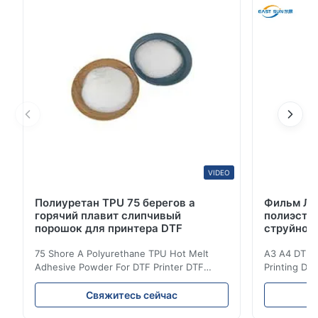
термопластическую термоплавкую клейкую
пленку, которая поддерживается разделительной
бумаго...
VIDEO
Полиуретан TPU 75 берегов a
Фильм Л
горячий плавит слипчивый
полиэстр
порошок для принтера DTF
струйной
75 Shore A Polyurethane TPU Hot Melt
A3 A4 DTF PE
Adhesive Powder For DTF Printer DTF
Printing DTF
Powder Technical Parameters Bonding
application A
Parameters ( reference only) Temperature
textile fabri
Свяжитесь сейчас
110-130℃ Press 0.5-1.5 kg/cm2 Time 8-20
pattern after