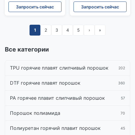
для печатания цифров
ЛЮБИМЦА передачи
Запросить сейчас
Запросить сейчас
футболок
тепла DTF
1
2
3
4
5
›
»
Все категории
TPU горячие плавят слипчивый порошок
202
DTF горячие плавят порошок
360
PA горячее плавит слипчивый порошок
57
Порошок полиамида
70
Полиуретан горячий плавит порошок
45