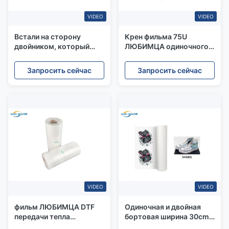
VIDEO
VIDEO
Встали на сторону
Крен фильма 75U
двойником, который
ЛЮБИМЦА одиночного
крен фильма переноса
двойного бортового
цифров для печатания
штейна поверхностный
Запросить сейчас
Запросить сейчас
передачи тепла
DTF 30cm 33cm 60cm
VIDEO
VIDEO
фильм ЛЮБИМЦА DTF
Одиночная и двойная
передачи тепла
бортовая ширина 30cm
60cm*100m штейновый
крена фильма