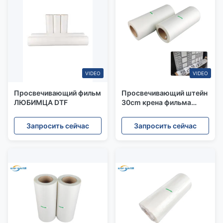
VIDEO
VIDEO
Просвечивающий фильм
Просвечивающий штейн
ЛЮБИМЦА DTF
30cm крена фильма
ЛЮБИМЦА 75U DTF
одиночный бортовой
Запросить сейчас
Запросить сейчас
33cm 60cm