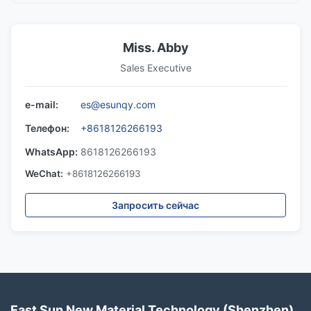
Miss. Abby
Sales Executive
e-mail:
es@esunqy.com
Телефон:
+8618126266193
WhatsApp:
8618126266193
WeChat:
+8618126266193
Запросить сейчас
East Sun New Material Technology (Shenzhen)