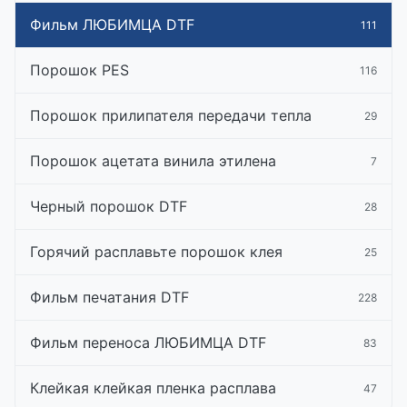
Фильм ЛЮБИМЦА DTF
111
Порошок PES
116
Порошок прилипателя передачи тепла
29
Порошок ацетата винила этилена
7
Черный порошок DTF
28
Горячий расплавьте порошок клея
25
Фильм печатания DTF
228
Фильм переноса ЛЮБИМЦА DTF
83
Клейкая клейкая пленка расплава
47