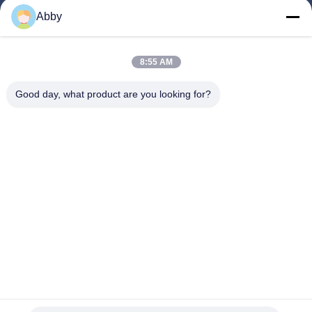
Αρχική Σελίδα
Abby
Προϊόντα
Βίντεο
8:55 AM
Σχετικά Με Εμάς
Good day, what product are you looking for?
Επισκέψεις Στο Εργοστάσιο
Έλεγχος Ποιότητας
Επικοινωνήστε Μαζί Μας
Ζητήστε Μια Προσφορά
Ειδήσεις
Ακολουθήστε Μας.
©2022- East Sun New Material Technology (Shenzhen) Co., Ltd.. Όλα τα