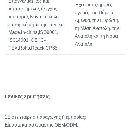
Επαγγελματικός και
Έχει επιτυχημένες
τυποποιημένος έλεγχος
αγορές στη Βόρεια
ποιότητας Κάντε το καλό
Αμένκα, την Ευρώπη,
εμπορικό σήμα της Lien και
τη Μέση Ανατολή, την
Made.in-china,ISO9001,
Ανατολή και τη Νότια
IS014001, OEKO-
Ανατολή
TEX,Rohs,Reack,CP65
Γενικές ερωτήσεις
1Είστε εταιρεία παραγωγής ή εμπορίας;
Είμαστε κατασκευαστής OEM/ODM.