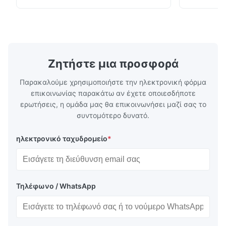
110-130℃ Τύπος 0.5-1.5 kg/cm2 Χρόνος 8-
μακριά. Το 
20 S Αντίσταση πλύσης 40℃ Άριστος
είναι φωτει
Αντίσταση πλύσης 60℃ / Αντίσταση
αφή, καλή ε
πλύσης 90℃ / Εφαρμ...
τρίβοντας ..
Ζητήστε μια προσφορά
Παρακαλούμε χρησιμοποιήστε την ηλεκτρονική φόρμα
επικοινωνίας παρακάτω αν έχετε οποιεσδήποτε
ερωτήσεις, η ομάδα μας θα επικοινωνήσει μαζί σας το
συντομότερο δυνατό.
ηλεκτρονικό ταχυδρομείο
*
Τηλέφωνο / WhatsApp