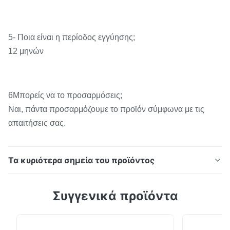
5- Ποια είναι η περίοδος εγγύησης;
12 μηνών
6Μπορείς να το προσαρμόσεις;
Ναι, πάντα προσαρμόζουμε το προϊόν σύμφωνα με τις
απαιτήσεις σας.
Τα κυριότερα σημεία του προϊόντος
Παγκόσμιο στρώμα TPU Hot Melt Adhesive Film Soft
Συγγενικά προϊόντα
Stretchable Glue Sheet For Cloth PU Leather PC Shell
Bonding ΕπικεφαλήςΠεριγραφή της ταινίας
πρόσδεσης TPUΕπικεφαλής Το προϊόν αυτό είναι