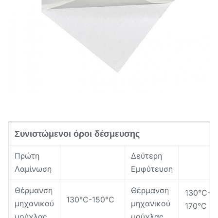
85±3 (Ακτή Α)
Σκληρότητα
Ποσοστό
10,18±0,02g/cm3
Συνιστώμενοι όροι δέσμευσης
Πρώτη
Δεύτερη
Λαμίνωση
Εμφύτευση
Θέρμανση
Θέρμανση
130°C-
130°C-150°C
μηχανικού
μηχανικού
170°C
μούχλας
μούχλας