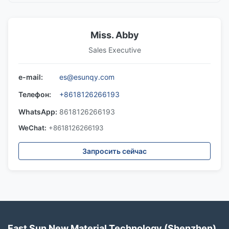
Miss. Abby
Sales Executive
e-mail:
es@esunqy.com
Телефон:
+8618126266193
WhatsApp:
8618126266193
WeChat:
+8618126266193
Запросить сейчас
East Sun New Material Technology (Shenzhen)