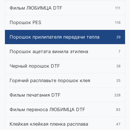
Фильм ЛЮБИМЦА DTF
111
Порошок PES
116
Порошок прилипателя передачи тепла
29
Порошок ацетата винила этилена
7
Черный порошок DTF
28
Горячий расплавьте порошок клея
25
Фильм печатания DTF
228
Фильм переноса ЛЮБИМЦА DTF
83
Клейкая клейкая пленка расплава
47