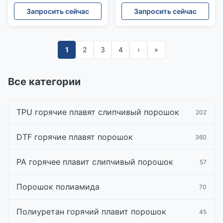
одеждах
слипчивый для принтера
Запросить сейчас
Запросить сейчас
DTF
1
2
3
4
›
»
Все категории
TPU горячие плавят слипчивый порошок
202
DTF горячие плавят порошок
360
PA горячее плавит слипчивый порошок
57
Порошок полиамида
70
Полиуретан горячий плавит порошок
45