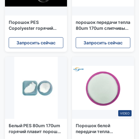
Порошок PES
порошок передачи тепла
Copolyester горячий
80um 170um слипчивый
плавит слипчивый
для печатания шелковой
порошок полиэстера
ширмы
Запросить сейчас
Запросить сейчас
тканей
VIDEO
Белый PES 80um 170um
Порошок белой
горячий плавит порошок
передачи тепла
используемый в тканях и
возникновения TPU