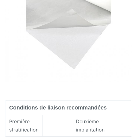
d'activation
Indice de fluidité à
12±5cm³/10min
chaud
85 ± 3 (rive A)
Dureté
Proportion
1,18 ± 0,02 g/cm³
Conditions de liaison recommandées
Première
Deuxième
stratification
implantation