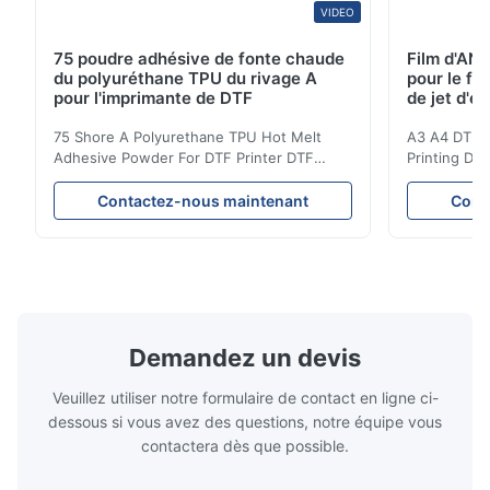
VIDEO
75 poudre adhésive de fonte chaude
Film d'AN
du polyuréthane TPU du rivage A
pour le fi
pour l'imprimante de DTF
de jet d'en
75 Shore A Polyurethane TPU Hot Melt
A3 A4 DTF PE
Adhesive Powder For DTF Printer DTF
Printing DTF
Powder Technical Parameters Bonding
application A
Parameters ( reference only) Temperature
textile fabri
Contactez-nous maintenant
Cont
110-130℃ Press 0.5-1.5 kg/cm2 Time 8-20
pattern after
S Washing Resistance 40℃ Excellent
to the touch
Washing Resistance 60℃ / Washing
rubbing res
Resistance 90℃ / DTF Powder Application:
machine ...
...
Demandez un devis
Veuillez utiliser notre formulaire de contact en ligne ci-
dessous si vous avez des questions, notre équipe vous
contactera dès que possible.