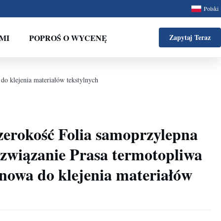
Polski
MI
POPROŚ O WYCENĘ
Zapytaj Teraz
do klejenia materiałów tekstylnych
zerokość Folia samoprzylepna
związanie Prasa termotopliwa
anowa do klejenia materiałów