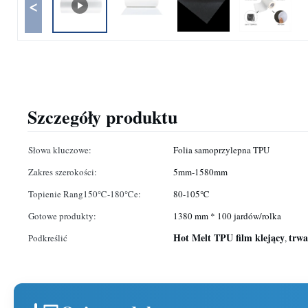
<
Szczegóły produktu
Słowa kluczowe:
Folia samoprzylepna TPU
Zakres szerokości:
5mm-1580mm
Topienie Rang150℃-180℃e:
80-105℃
Gotowe produkty:
1380 mm * 100 jardów/rolka
Hot Melt TPU film klejący
trwa
Podkreślić
,