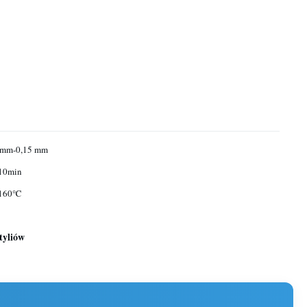
 mm-0,15 mm
10min
160℃
styliów