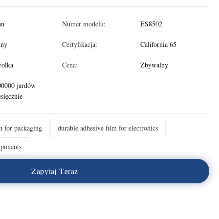
un
Numer modelu:
ES8502
iny
Certyfikacja:
California 65
rolka
Cena:
Zbywalny
00000 jardów
sięcznie
m for packaging
durable adhesive film for electronics
mponents
Z
a
p
y
t
a
j
T
e
r
a
z