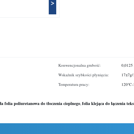
>
Konwencjonalna grubość:
0,0125
Wskaźnik szybkości płynięcia:
17±7g/
Temperatura pracy:
120℃-
ła folia poliuretanowa do tłoczenia cieplnego
folia klejąca do łączenia tek
,