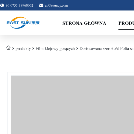
86-0755-89960062
es@esunqy.com
STRONA GŁÓWNA
PROD
produkty
Film klejowy gorących
Dostosowana szerokość Folia sa