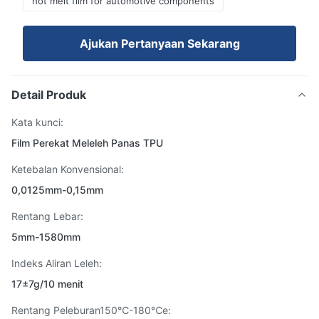
hot melt film for automotive components
Ajukan Pertanyaan Sekarang
Detail Produk
Kata kunci:
Film Perekat Meleleh Panas TPU
Ketebalan Konvensional:
0,0125mm-0,15mm
Rentang Lebar:
5mm-1580mm
Indeks Aliran Leleh:
17±7g/10 menit
Rentang Peleburan150℃-180℃e: