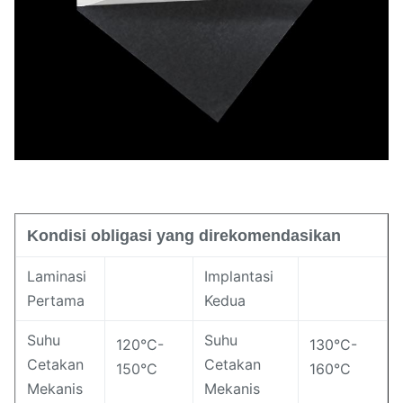
72±3 (Pesisir A)
Kekerasan
Proporsi
10,18 ± 0,02 g/cm3
Kondisi obligasi yang direkomendasikan
Laminasi
Implantasi
Pertama
Kedua
Suhu
Suhu
120°C-
130°C-
Cetakan
Cetakan
150°C
160°C
Mekanis
Mekanis