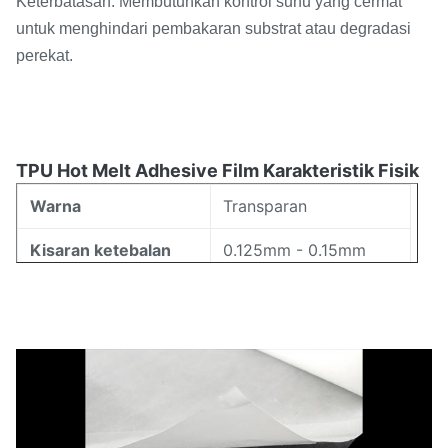
Keterbatasan: Membutuhkan kontrol suhu yang cermat
untuk menghindari pembakaran substrat atau degradasi
perekat.
TPU Hot Melt Adhesive Film Karakteristik Fisik
Warna
Transparan
Kisaran ketebalan
0.125mm - 0.15mm
Rentang Lebar
5mm - 1580mm
80-105°C (ISO11357)
Jarak Peleburan
Indeks Aliran
17 ± 7 g/10 menit
Peleburan