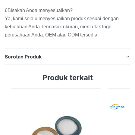
6Bisakah Anda menyesuaikan?
Ya, kami selalu menyesuaikan produk sesuai dengan
kebutuhan Anda. termasuk ukuran, mencetak logo
perusahaan Anda. OEM atau ODM tersedia
Sorotan Produk
Film perekat TPU Lebar Hot Melt Solusi tahan lama
Produk terkait
Hot Melt Heat Press Polyurethane Film untuk ikatan
bahan tekstil ️Deskripsi film perekat TPU️ Produk ini
adalah film perekat panas panas thermoplastic, yang
didukung oleh kertas pelepasan dan dapat berulang
kali dipanaskan dan plasticized.TPUIni ...