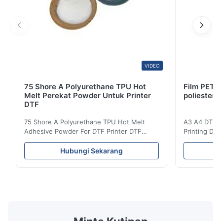
VIDEO
75 Shore A Polyurethane TPU Hot
Film PET 
Melt Perekat Powder Untuk Printer
poliester D
DTF
75 Shore A Polyurethane TPU Hot Melt
A3 A4 DTF PE
Adhesive Powder For DTF Printer DTF
Printing DTF
Powder Technical Parameters Bonding
application A
Parameters ( reference only) Temperature
textile fabri
Hubungi Sekarang
110-130℃ Press 0.5-1.5 kg/cm2 Time 8-20
pattern after
S Washing Resistance 40℃ Excellent
to the touch
Washing Resistance 60℃ / Washing
rubbing res
Resistance 90℃ / DTF Powder Application:
machine ...
...