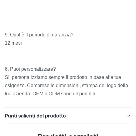
5. Qual è il periodo di garanzia?
12 mesi
6. Puoi personalizzare?
Sì, personalizziamo sempre il prodotto in base alle tue
esigenze. Comprese le dimensioni, stampa del logo della
tua azienda. OEM o ODM sono disponibili
Punti salienti del prodotto
Soluzione durevole del film adesivo in TPU con
fusione a caldo di larghezza personalizzata Pellicola in