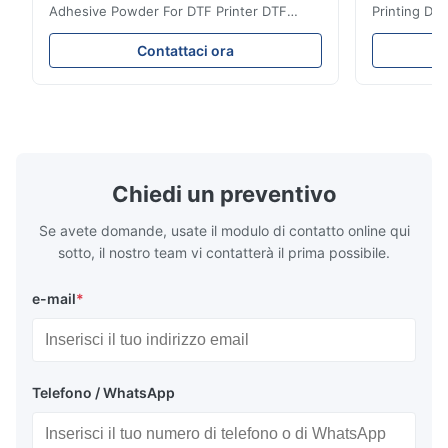
Adhesive Powder For DTF Printer DTF
Printing DTF
Powder Technical Parameters Bonding
application A
Parameters ( reference only) Temperature
textile fabri
Contattaci ora
110-130℃ Press 0.5-1.5 kg/cm2 Time 8-20
pattern after
S Washing Resistance 40℃ Excellent
to the touch
Washing Resistance 60℃ / Washing
rubbing res
Resistance 90℃ / DTF Powder Application:
machine ...
...
Chiedi un preventivo
Se avete domande, usate il modulo di contatto online qui
sotto, il nostro team vi contatterà il prima possibile.
e-mail
*
Telefono / WhatsApp