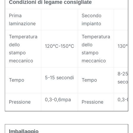
Condizioni di legame consigliate
Prima
Secondo
laminazione
impianto
Temperatura
Temperatura
dello
dello
120℃-150℃
130℃
stampo
stampo
meccanico
meccanico
8-25
5-15 secondi
Tempo
Tempo
second
0,3-0,6mpa
0,3-0
Pressione
Pressione
Imballaggio