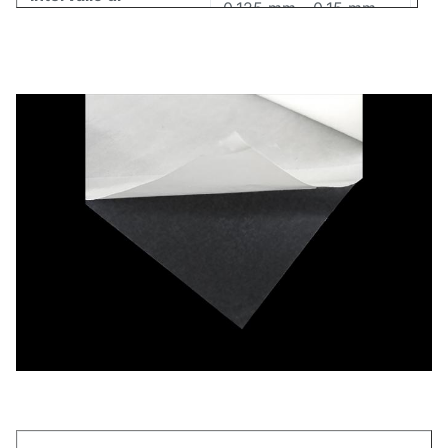
0,125 mm - 0,15 mm
spessore
Intervallo di
5mm-1580mm
larghezza
80-105℃ (ISO11357)
Intervallo di fusione
Indice del flusso di
17±7g/10min
fusione
72±3 (Riva A)
Durezza
Proporzione
1,18±0,02 g/cm³