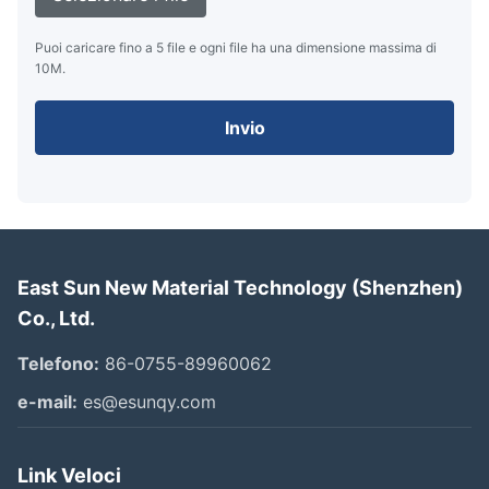
Puoi caricare fino a 5 file e ogni file ha una dimensione massima di
10M.
Invio
East Sun New Material Technology (Shenzhen)
Co., Ltd.
Telefono:
86-0755-89960062
e-mail:
es@esunqy.com
Link Veloci