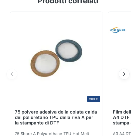
Prodotti correlati
poliuretano per pressa di calore a fusione calda per
l'incollaggio di materiali tessili ▋Descrizione della
pellicola adesiva in TPU▋ Questo prodotto è una
pellicola adesiva termoplastica hot-melt, ...
VIDEO
75 polvere adesiva della colata calda
Film dell
del poliuretano TPU della riva A per
A4 DTF per 
la stampante di DTF
stampa a g
75 Shore A Polyurethane TPU Hot Melt
A3 A4 DTF PE