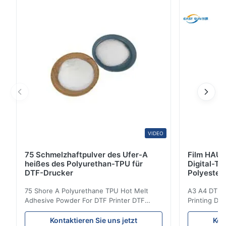
Dieses Produkt besteht aus einem thermoplastischen,
warmschmelzenden Klebstoff, der mit einem Aufl...
VIDEO
75 Schmelzhaftpulver des Ufer-A
Film HAUS
heißes des Polyurethan-TPU für
Digital-Ti
DTF-Drucker
Polyester
75 Shore A Polyurethane TPU Hot Melt
A3 A4 DTF PE
Adhesive Powder For DTF Printer DTF
Printing DTF
Powder Technical Parameters Bonding
application A
Parameters ( reference only) Temperature
textile fabri
Kontaktieren Sie uns jetzt
Kon