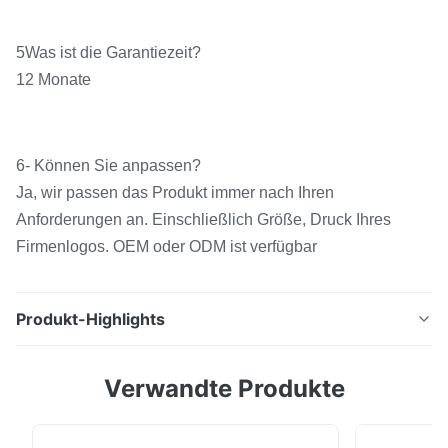
5Was ist die Garantiezeit?
12 Monate
6- Können Sie anpassen?
Ja, wir passen das Produkt immer nach Ihren
Anforderungen an. Einschließlich Größe, Druck Ihres
Firmenlogos. OEM oder ODM ist verfügbar
Produkt-Highlights
Individuelle Breite Heißschmelz-TPU-Klebstofffilm
Verwandte Produkte
Dauerhafte Lösung Heißschmelz-Wärmepresse
Polyurethanfilm zum Binden von Textilmaterialien - Ich
weiß.Beschreibung der TPU-Klebstofffolie- Ich weiß.