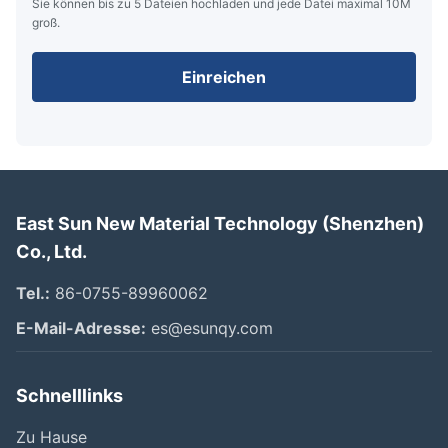
Sie können bis zu 5 Dateien hochladen und jede Datei maximal 10M
groß.
Einreichen
East Sun New Material Technology (Shenzhen)
Co., Ltd.
Tel.:
86-0755-89960062
E-Mail-Adresse:
es@esunqy.com
Schnelllinks
Zu Hause