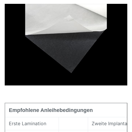
80-105°C (ISO11357)
Schmelzbereich
17 ± 7 g/10 min
Schmelzflussindex
72±3 (Küste A)
Härte
Verhältnis
10,18 ± 0,02 g/cm3
Empfohlene Anleihebedingungen
Erste Lamination
Zweite Implantati