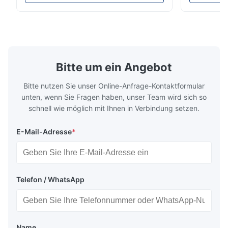
110-130℃ Press 0.5-1.5 kg/cm2 Time 8-20
pattern after
S Washing Resistance 40℃ Excellent
to the touch
Washing Resistance 60℃ / Washing
rubbing res
Resistance 90℃ / DTF Powder Application:
machine ...
...
Bitte um ein Angebot
Bitte nutzen Sie unser Online-Anfrage-Kontaktformular
unten, wenn Sie Fragen haben, unser Team wird sich so
schnell wie möglich mit Ihnen in Verbindung setzen.
E-Mail-Adresse
*
Telefon / WhatsApp
Name