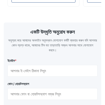
110-130℃ Press 0.5-1.5 kg/cm2 Time 8-20
pattern after
S Washing Resistance 40℃ Excellent
to the touch
Washing Resistance 60℃ / Washing
rubbing res
Resistance 90℃ / DTF Powder Application:
machine ...
...
একটি উদ্ধৃতি অনুরোধ করুন
অনুগ্রহ করে আমাদের অনলাইন অনুসন্ধান যোগাযোগ ফর্মটি ব্যবহার করুন যদি আপনার
কোন প্রশ্ন থাকে, আমাদের টিম যত তাড়াতাড়ি সম্ভব আপনার সাথে যোগাযোগ
করবে।
ইমেইল
*
ফোন / হোয়াটসঅ্যাপ