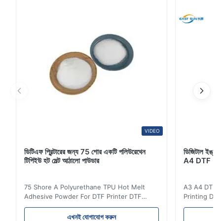
আঠালো শক্তিও রয়েছে, যা আপনার প্রকল...
VIDEO
ডিটিএফ প্রিন্টারের জন্য 75 শোর একটি পলিউরেথেন
ডিজিটাল ইঙ্কজেট
টিপিইউ হট মেল্ট আঠালো পাউডার
A4 DTF PET
75 Shore A Polyurethane TPU Hot Melt
A3 A4 DTF PE
Adhesive Powder For DTF Printer DTF
Printing DTF
Powder Technical Parameters Bonding
application A
Parameters ( reference only) Temperature
textile fabri
এখনই যোগাযোগ করুন