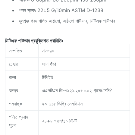
গলন সূচকঃ 22±5 G/10min ASTM D-1238
মূলশব্দঃ গরম গলিত আঠালো, আঠালো পাউডার, ডিটিএফ পাউডার
ডিটিএফ পাউডার প্রযুক্তিগত পরামিতিঃ
সম্পত্তি
মানদণ্ড
চেহারা
সাদা গুঁড়া
রচনা
টিপিইউ
ঘনত্ব
এএসটিএম ডি-৭৯২১.২০+০.০২ গ্রাম/সেমি?
গলনাঙ্ক
৯০-১১৫ ডিগ্রি সেলসিয়াস
গলিত প্রবাহ
২৮+৮ গ্রাম/১০ মিনিট
সূচক