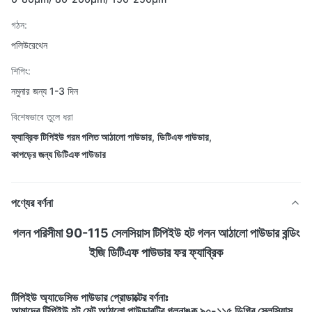
গঠন:
পলিউরেথেন
শিপিং:
নমুনার জন্য 1-3 দিন
বিশেষভাবে তুলে ধরা
ফ্যাব্রিক টিপিইউ গরম গলিত আঠালো পাউডার
,
ডিটিএফ পাউডার
,
কাপড়ের জন্য ডিটিএফ পাউডার
পণ্যের বর্ণনা
গলন পরিসীমা 90-115 সেলসিয়াস টিপিইউ হট গলন আঠালো পাউডার বন্ডিং
ইজি ডিটিএফ পাউডার ফর ফ্যাব্রিক
টিপিইউ অ্যাডেসিভ পাউডার প্রোডাক্টের বর্ণনাঃ
আমাদের টিপিইউ হট মেল্ট আঠালো পাউডারটির গলনাঙ্ক ৯০-১১৫ ডিগ্রি সেলসিয়াস,