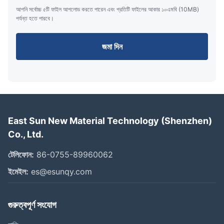
আপনি সর্বোচ্চ ৫টি ফাইল আপলোড করতে পারেন এবং প্রতিটি ফাইলের আকার ১০এমবি (10MB)
পর্যন্ত হতে পারবে।
জমা দিন
East Sun New Material Technology (Shenzhen)
Co., Ltd.
টেলিফোন:
86-0755-89960062
ইমেইল:
es@esunqy.com
গুরুত্বপূর্ণ সংযোগ