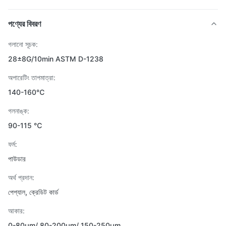
পণ্যের বিবরণ
গলানো সূচক:
28±8G/10min ASTM D-1238
অপারেটিং তাপমাত্রা:
140-160℃
গলনাঙ্ক:
90-115 ℃
ফর্ম:
পাউডার
অর্থ প্রদান:
পেপ্যাল, ক্রেডিট কার্ড
আকার:
0-80µm/ 80-200µm/ 150-250µm