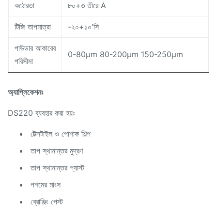
কঠোরতা
৮০+৩ তীরে A
টিজি তাপমাত্রা
-২০+১০'সি
পাউডার আকারের
0-80μm 80-200μm 150-250μm
পরিসীমা
অ্যাপ্লিকেশনঃ
DS220 ব্যবহার করা হয়ঃ
টেক্সটাইল ও পোশাক শিল্প
তাপ স্থানান্তর মুদ্রণ
তাপ স্থানান্তর প্যাস্ট
পশমের মাংস
ব্রোঞ্জিং পেস্ট