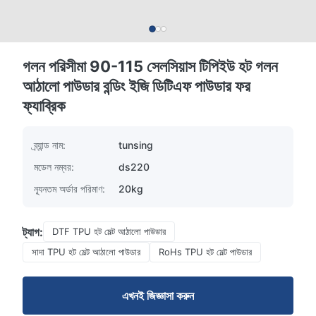
গলন পরিসীমা 90-115 সেলসিয়াস টিপিইউ হট গলন
আঠালো পাউডার বন্ডিং ইজি ডিটিএফ পাউডার ফর
ফ্যাব্রিক
ব্র্যান্ড নাম:
tunsing
মডেল নম্বর:
ds220
ন্যূনতম অর্ডার পরিমাণ:
20kg
ট্যাগ:
DTF TPU হট মেল্ট আঠালো পাউডার
সাদা TPU হট মেল্ট আঠালো পাউডার
RoHs TPU হট মেল্ট পাউডার
এখনই জিজ্ঞাসা করুন